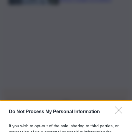
Do Not Process My Personal Information
Iscriviti alla nostra Newsletter
If you wish to opt-out of the sale, sharing to third parties, or
Iscriviti alla nostra newsletter per non perdere le ultime