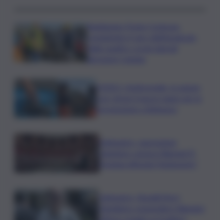
Raddoppio Ponte Corleone,
completato il varo dell’impalcato
delle quattro corsie laterali
direzione Catania
VIDEO | Antincendio, in azione
con i droni: il nuovo piano per la
prevenzione a Belpasso
Delmastro, opposizioni
chiedono censura Bignami.”E
Fontana difenda Parlamento”
Delmastro, Bonelli (Avs):
chiediamo sospendere Bignami,
offese e bugie su Scalfaro