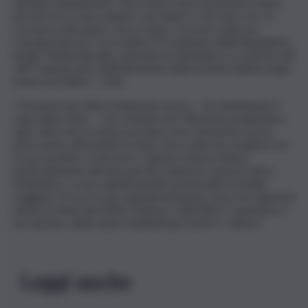
ripristini rapidamente. Ma è bene avere presente il tema
perchè tocca meccanismi” che hanno a che fare con “la
coscienza del paese, che lo fanno crescere nella sua
consapevolezza”. Lo ha detto il Presidente della Repubblica,
Sergio Mattarella alla cerimonia al Quirinale in occasione del
145° anniversario dell’istituzione della Società Italiana degli
Autori ed Editori – SIAE.
“L’IA pone una sfida totalmente nuova – ha sottolineato il
capo dello Stato -, che richiede una riflessione preliminare:
ogni volta che la scienza produce uno strumento nuovo
pone anche all’umanità un bivio, una scelta da compiere tra
un uso positivo o perverso. Questa volta la sfida è
particolamente elevata perchè chiama in causa la sfera
intellettiva, ci sono quindi benefici potenziali ma insidie
maggiori. Occorre una regolamentazione seria che riguarda
anche la tutela del diritto d’autore, dell’utilizzo rispettoso e
non abusivo delle opere intellettuali, di arte e cultura”.
Leggi anche