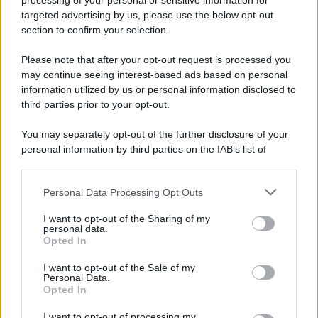
processing of your personal or sensitive information for
novità
targeted advertising by us, please use the below opt-out
section to confirm your selection.
Iscriviti Ora
Please note that after your opt-out request is processed you
may continue seeing interest-based ads based on personal
information utilized by us or personal information disclosed to
third parties prior to your opt-out.
You may separately opt-out of the further disclosure of your
personal information by third parties on the IAB’s list of
© 2026 | Ediservice s.r.l. 95126 Catania – Via Principe
downstream participants.
Nicola, 22 – P.IVA: 01153210875 – Cciaa Catania n.
Personal Data Processing Opt Outs
This information may also be disclosed by us to third parties
01153210875 – Quotidiano di Sicilia usufruisce dei
on the IAB’s List of Downstream Participants that may further
contributi di cui al D.lgs n. 70/2017
I want to opt-out of the Sharing of my
disclose it to other third parties.
personal data.
Opted In
I want to opt-out of the Sale of my
Personal Data.
Chi Siamo
Opted In
Fondazione Etica e Valori Marilù Tregua
Fondatore Carlo Alberto Tregua
Lavora con noi
I want to opt-out of processing my