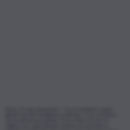
Roma, 13 mag. (askanews) – “Occorrerebbero regole
globali” perchè l’Intelligenza artificiale “è uno strumento
che ha dimensione globale. Certo il clima ora non è il
migliore per regole globali condivise ma speriamo si