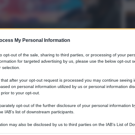
ocess My Personal Information
to opt-out of the sale, sharing to third parties, or processing of your per
formation for targeted advertising by us, please use the below opt-out s
 selection.
re 21 il Palermo ospiterà al ‘Renzo Barberà il
 that after your opt-out request is processed you may continue seeing i
y, un’amichevole di prestigio che omaggia la fondazione
ased on personal information utilized by us or personal information dis
rigini inglesi. Per Palermo sarà la prima occasione della
 prior to your opt-out.
a squadra guidata da Filippo Inzaghi, dopo il ritiro estivo in
 cammino che porterà il Palermo a celebrare il suo 125esimo
rately opt-out of the further disclosure of your personal information by
vembre. Un traguardo simbolico, che unisce passato e
he IAB’s list of downstream participants.
 Athletic & Football Club che nel 1900 segnò l’inizio della
o gli inglesi a portare il calcio in città con il primo
tion may also be disclosed by us to third parties on the IAB’s List of 
 e il primo capitano e allenatore George Blake, ricordati
 that may further disclose it to other third parties.
e Manchester City, nella stessa famiglia di City Football