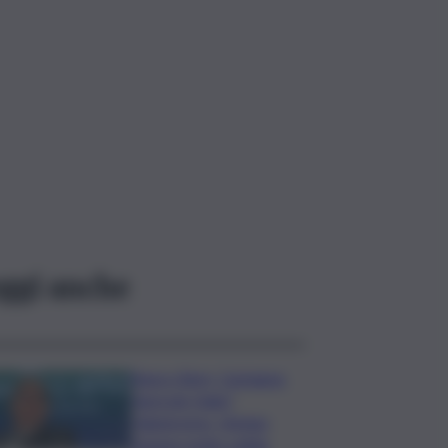
ggi anche
Banco Bpm, Castagna:
Agricole Italia?
Valuteremo, ritengo
fusione molto solida