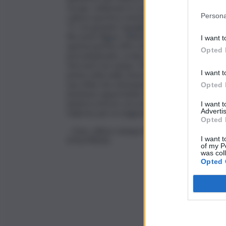
Group, celebrano il connubio tra la città e le i
Persona
cultura sportiva orientata alla crescita, alla val
“E’ con grande orgoglio che annunciamo quest
Riccardo Bigon, Global Football Technical Direc
I want t
questa partita offre un’importante opportunità
Opted 
precampionato, ai due allenatori per mettere in
ritrovarsi sul campo. Ma questa partita ha anch
I want t
prima volta nella storia questi due club storic
una sfida che entusiasma entrambe le tifoseri
Opted 
immense opportunità che l’appartenenza al City
inizierà a breve con un periodo di prelazione r
I want 
Advertis
Palermo per la stagione 2025/2026.
Opted 
– Foto: ufficio stampa Palermo F.C.
I want t
(ITALPRESS).
of my P
was col
Opted 