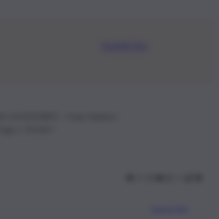
Iscriviti Ora
.IVA: 01153210875 – Cciaa Catania n.
 D.lgs n. 70/2017
Scarica l’app