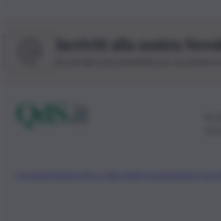
Iscriviti alla nostra News
Iscriviti alla nostra newsletter per non perdere 
© 20
0115
Chi Siamo
Fondazione Etica e Valori Marilù Tregua
Fondatore Carlo 