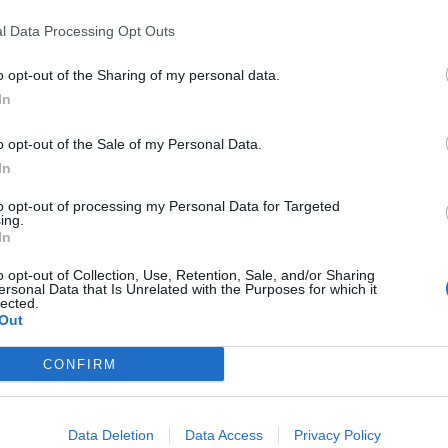
nfluenze inglesi, condividendo una visione globale e una
l Data Processing Opt Outs
orizzazione del talento e all’identità territoriale.
o storico incontro tra due Club del CFG – ha detto
tor di City Football Group -. Da un punto di vista tecnico,
o opt-out of the Sharing of my personal data.
 ai calciatori per continuare la preparazione
In
 pratica le loro idee e alle rispettive squadre per
e un significato culturale, visto che vede affrontarsi per la
o opt-out of the Sale of my Personal Data.
i, con un omaggio alle radici inglesi del Palermo. Questa è
e. L’Anglo-Palermitan Trophy è un altro esempio delle
In
 Football Group può offrire”. La vendita dei biglietti
iservato a chi avrà già sottoscritto l’abbonamento del
to opt-out of processing my Personal Data for Targeted
ing.
In
o opt-out of Collection, Use, Retention, Sale, and/or Sharing
ersonal Data that Is Unrelated with the Purposes for which it
lected.
Out
CONFIRM
Data Deletion
Data Access
Privacy Policy