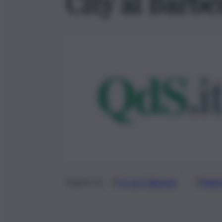
City al Barbe
Google
Discover
Fonti 
Seguici su