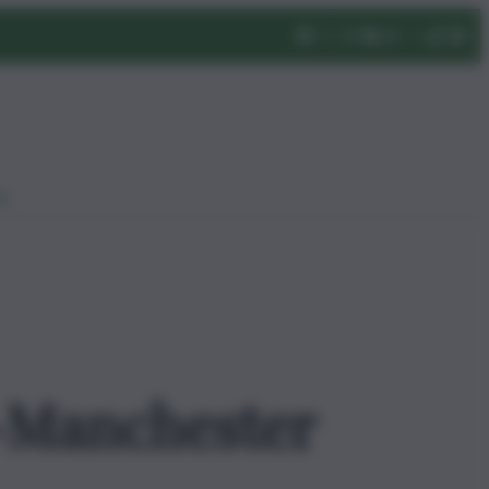
eo
o-Manchester