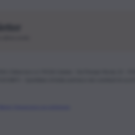
letter
le ultime novità
26 | Ediservice s.r.l. 95126 Catania – Via Principe Nicola, 22 – P
3210875 – Quotidiano di Sicilia usufruisce dei contributi di cui al
Alberto Tregua
Lavora con noi
Gerenza