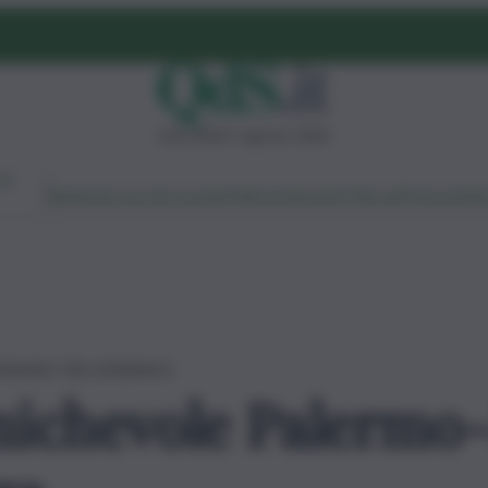
mercoledì 5 agosto 2026
Ambiente
Lavoro
Economia
Politica
Cultura
Dai Mercati
Podcast
Vid
hester City al Barbera
amichevole Palerm