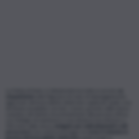
La Polizia di Stato a Caltanissetta ha tratto in arresto
un
cinquantenne
nella flagranza di reato di danneggiamento
aggravato del braccialetto elettronico applicato quale cosa
destinata al pubblico servizio. L’uomo, gravato dalla misura
cautelare del divieto di avvicinamento alla persona offesa,
con l’obbligo di mantenersi a una distanza non inferiore a
500 metri dalla stessa,
indagato per maltrattamenti e atti
persecutori,
mercoledì pomeriggio ha
reciso il cinturino in
gomma del braccialetto elettronico
applicatogli su