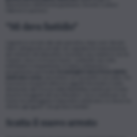
disposizione dell’Autorità giudiziaria, facendo scattare
l’allarme in questura.
“Mi dava fastidio”
L’agente in servizio alla sala operativa, dopo aver rilevato
l’alert sull’apposito portale che segnalava la manomissione
del cinturino del dispositivo, ha inviato una volante in via De
Gasperi, dove si trovava l’uomo. I poliziotti, una volta
individuato il cinquantenne, lo hanno sottoposto a
perquisizione personale
trovandogli in tasca il braccialetto
elettronico reciso
, una forbice, un cacciavite e un cutter. Per
il possesso di questi ultimi tre oggetti l’arrestato è stato
denunciato alla Procura della Repubblica anche per il reato
di porto di oggetti atti ad offendere. Circa i motivi per cui
l’uomo ha danneggiato il dispositivo elettronico, lo stesso ha
riferito agli agenti “che gli dava fastidio”.
Scatta il nuovo arresto