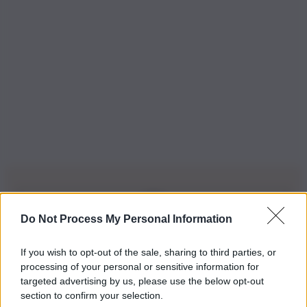
Do Not Process My Personal Information
Iscriviti alla nostra Newsletter
If you wish to opt-out of the sale, sharing to third parties, or
Iscriviti alla nostra newsletter per non perdere le ultime
processing of your personal or sensitive information for
novità
targeted advertising by us, please use the below opt-out
section to confirm your selection.
Iscriviti Ora