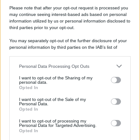
Please note that after your opt-out request is processed you
may continue seeing interest-based ads based on personal
information utilized by us or personal information disclosed to
third parties prior to your opt-out.
You may separately opt-out of the further disclosure of your
personal information by third parties on the IAB’s list of
© 2026 | Ediservice s.r.l. 95126 Catania – Via Principe
downstream participants.
Nicola, 22 – P.IVA: 01153210875 – Cciaa Catania n.
Personal Data Processing Opt Outs
This information may also be disclosed by us to third parties
01153210875 – Quotidiano di Sicilia usufruisce dei
on the IAB’s List of Downstream Participants that may further
contributi di cui al D.lgs n. 70/2017
I want to opt-out of the Sharing of my
disclose it to other third parties.
personal data.
Opted In
I want to opt-out of the Sale of my
Personal Data.
Chi Siamo
Opted In
Fondazione Etica e Valori Marilù Tregua
Fondatore Carlo Alberto Tregua
Lavora con noi
I want to opt-out of processing my
Personal Data for Targeted Advertising.
Gerenza
Opted In