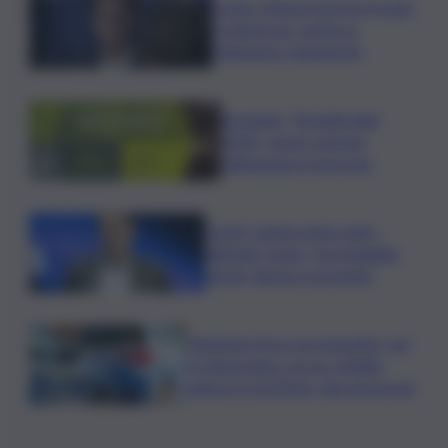
Conte: Meloni non ha trovato
5 minuti per verità su
Delmastro-Santanchè
Bevande, “BrauBeviale
2026”: nuovi consumi
ridisegnano il mercato
Covid, Campo largo unito
difende Conte: “ha ristabilito
verità, destra si arrenda”
Chiedono l’ora a un passante, poi
lo minacciano con un coltello:
panico in via Etnea, due gli arresti