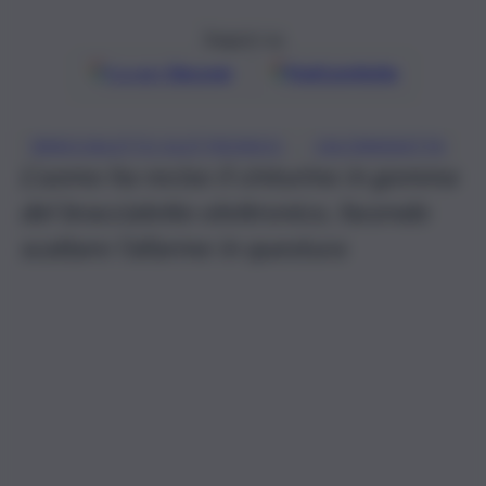
Seguici su
Google
Discover
Fonti preferite
, 
BRACCIALETTO ELETTRONICO
CALTANISSETTA
L’uomo ha reciso il cinturino in gomma
del braccialetto elettronico, facendo
scattare l’allarme in questura