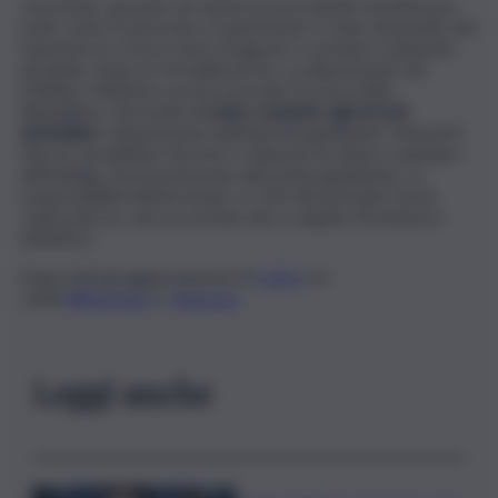
L’arrestato, gravato da numerosi precedenti di polizia per
reati contro la persona e il patrimonio è stato ammonito dal
Questore lo scorso mese di agosto e avvisato oralmente
ad aprile. Dopo le formalità di rito, su disposizione del
Pubblico Ministero presso la locale Procura della
Repubblica, l’arrestato
è stato condotto agli arresti
domiciliari
a disposizione dell’Autorità giudiziaria. Venerdì il
Gip ha convalidato l’arresto e disposto la misura cautelare
dell’obbligo di presentazione alla polizia giudiziaria. La
responsabilità dell’arrestato, in virtù del principio di non
colpevolezza, sarà accertata solo a seguito di sentenza
definitiva.
Segui tutti gli aggiornamenti di
QdS.it
sui
canali
WhatsApp
e
Telegram
Leggi anche