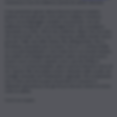
resistenza e non di resilienza, parola da salotto abusata.
Il documentario girato dal professore/autore tunisino
insieme ad una giovane ricercatrice siciliana, Costanza
Pizzo, ha un linguaggio semplice ma potente, con una
bellissima fotografia, con immagini forti, che ci pongono
domande su scelte, stili di vita, politiche. Alberi che seccano,
viti senza frutto, terra che si crepa per aridità, bestie senza
pascolo. Dalle oasi della Tunisia, fino all’Appennino, fino a
Bordeaux, passando per la nostra “secca” e confusa Sicilia.
La cosa più impattante è che il Sael non è un mondo lontano,
da vedere nei telegiornali mentre siamo sereni nel nostro
essere nord, al sicuro rispetto a loro, perché Sh’hili, lo
Scirocco, è ormai montante, spira e porta il deserto verso di
noi. Questo film dovrebbe essere visionato nelle scuole, nei
consigli comunali, nel Parlamento regionale. Ma ovviamente
non si farà, perché la paura di perdere il consenso è
talmente spaventosa che gli struzzi devono tenere la testa
sotto la sabbia.
Così è se vi pare.