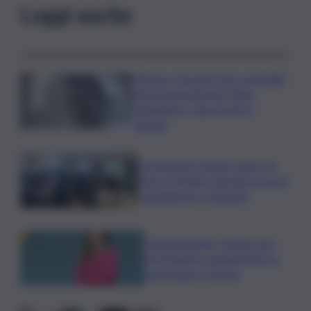
Leggi anche
“Signora, faccia le foto ai gioielli”:
ennesima truffa del “falso
carabiniere”, due arresti a
Catania
Formazione Scuola-Lavoro di
Terna, in Sicilia coinvolti circa 60
studentesse e studenti
Commerzbank, Orlopp: non
prevediamo cambiamenti su
governance a breve