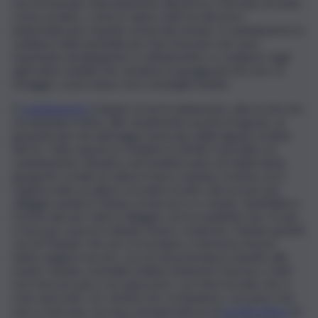
non ha bussato educatamente alla porta, è arrivato di notte
come un ladro, come lo siamo stati noi del nord
industrializzato rispetto al Sud del mondo. Il cambiamento lo
vediamo nelle bacinelle per fare il bucato che sono
rispuntate ad Agrigento e Caltanissetta. Lo vediamo negli
agricoltori siciliani che vendono le greggi perché non c’è
foraggio, come fanno i loro omologhi tunisini.
Il
cambiamento
è legato al surriscaldamento, alla siccità che
sta alzando il ritmo, alle vendemmie ai primi di agosto, al
granchio blu che distrugge il pescato delle lagune al delta
del Po. Tutto questo lo vediamo in Sh’hili, il docufilm sul
cambiamento climatico nel mediterraneo di Habib Ayeb,
geografo sociale di cultura franco-tunisina. Si inizia con il
regista sotto un albero secolare di olivo del suo piccolo
villaggio natale in Tunisia, ormai secco e sterile. Quell’albero
forniva olio per tutto il villaggio, ed ora quell’olio non c’è più,
e non può, ai prezzi attuali, essere comprato. Parlano grandi
vecchi Tunisini, che non si ricordano a memoria d’uomo
tante stagioni secche, con siccità prematura rispetto alle
estati. Parlano contadini siciliani, lombardi, francesi, e tutti
non riescono più a raccapezzarsi, con ritmi secolari che si
sono spezzati, con varietà che scompaiono, con pesci che
non ci sono più, con una consapevolezza di
un’agricoltura
di