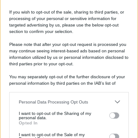
Iscriviti alla nostra Newsletter
If you wish to opt-out of the sale, sharing to third parties, or
Iscriviti alla nostra newsletter per non perdere le ultime
processing of your personal or sensitive information for
novità
targeted advertising by us, please use the below opt-out
section to confirm your selection.
Iscriviti Ora
Please note that after your opt-out request is processed you
may continue seeing interest-based ads based on personal
information utilized by us or personal information disclosed to
third parties prior to your opt-out.
You may separately opt-out of the further disclosure of your
personal information by third parties on the IAB’s list of
© 2026 | Ediservice s.r.l. 95126 Catania – Via Principe
downstream participants.
Nicola, 22 – P.IVA: 01153210875 – Cciaa Catania n.
Personal Data Processing Opt Outs
This information may also be disclosed by us to third parties
01153210875 – Quotidiano di Sicilia usufruisce dei
on the IAB’s List of Downstream Participants that may further
contributi di cui al D.lgs n. 70/2017
I want to opt-out of the Sharing of my
disclose it to other third parties.
personal data.
Opted In
I want to opt-out of the Sale of my