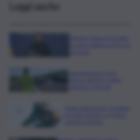
Leggi anche
Zelensky: Stiamo lavorando
su nostra balistica anche con
Leonardo
Tamponamento tra più
vetture sulla A29, traffico
rallentato a Torretta
Codice della strada, si studiano
le novità: patente a 17 anni e
sorpasso a destra
Palermo, due morti in cinque