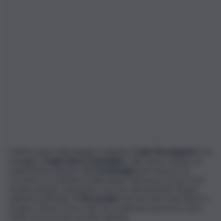
L’ultima opera del designer olandese
Daan Roosegaard
è un
omaggio all’
agricoltura sostenibile
e allo stesso tempo un
esperimento ispirato alla
fotobiologia
che favorisce la
crescita e la resistenza delle piante attraverso la luce Led
ad alta densità, riducendo così l’uso dei pesticidi. Situata
sull’isola artificiale di
Flevopolder
nel nord dei Paesi Bassi è
un gioco di luci rosse e blu che sembrano muoversi come
onde su un terreno avvolto dal buio.