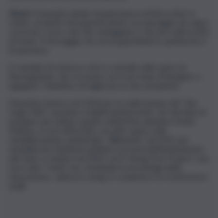
Grow
è l’esempio ideale di padronanza artistica di luci e
ombre, proietta chi la guarda dentro un paesaggio da sogno
con le luci rosse e blu che ondeggiano e vincono sull’oscurità
di fondo. Il messaggio che arriva guardando lo spettacolo è
di speranza.
Il connubio di scienza e arte è centrale nelle opere di
Roosegaarde, che si è posto con il suo team di designer e
ingegneri l’obiettivo di migliorare la vita sul pianeta.
Diventato famoso nel 2014 per la realizzazione del “Van
Gogh Path”, una pista ciclabile luminescente che dà l’idea di
pedalare nel celebre quadro dell’artista olandese Notte
Stellata, si è poi affermato con altre opere sulla
sensibilizzazione ambientale: “Waterlich” nel 2015 per
sensibilizzare l’opinione pubblica sui rischi dell’innalzamento
del mare; e sempre nel 2015 con il “Smog Free Project” una
torre alta 7 metri che, sfruttando la tecnologia della
ionizzazione, cattura lo smog, lo comprime e lo trasforma in
anelli.