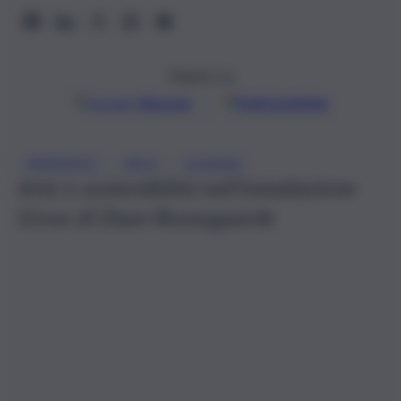
Seguici su
Google
Discover
Fonti preferite
, 
, 
AMBIENTE
ARTE
SCIENZA
Arte e sostenibilità nell’installazione
Grow di Daan Roosegaarde