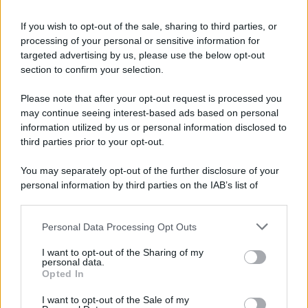
Iscriviti alla nostra Newsletter
If you wish to opt-out of the sale, sharing to third parties, or
Iscriviti alla nostra newsletter per non perdere le ultime
processing of your personal or sensitive information for
novità
targeted advertising by us, please use the below opt-out
section to confirm your selection.
Iscriviti Ora
Please note that after your opt-out request is processed you
may continue seeing interest-based ads based on personal
information utilized by us or personal information disclosed to
third parties prior to your opt-out.
You may separately opt-out of the further disclosure of your
personal information by third parties on the IAB’s list of
© 2026 | Ediservice s.r.l. 95126 Catania – Via Principe
downstream participants.
Nicola, 22 – P.IVA: 01153210875 – Cciaa Catania n.
Personal Data Processing Opt Outs
This information may also be disclosed by us to third parties
01153210875 – Quotidiano di Sicilia usufruisce dei
on the IAB’s List of Downstream Participants that may further
contributi di cui al D.lgs n. 70/2017
I want to opt-out of the Sharing of my
disclose it to other third parties.
personal data.
Opted In
I want to opt-out of the Sale of my