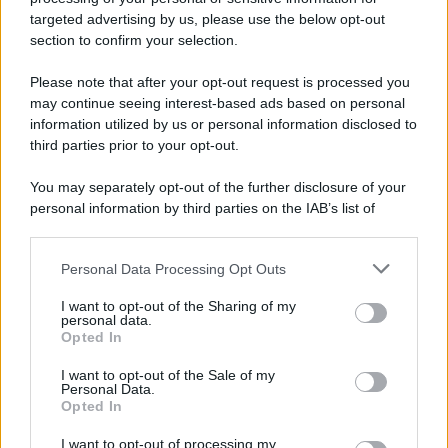
novità
targeted advertising by us, please use the below opt-out
section to confirm your selection.
Iscriviti Ora
Please note that after your opt-out request is processed you
may continue seeing interest-based ads based on personal
information utilized by us or personal information disclosed to
third parties prior to your opt-out.
You may separately opt-out of the further disclosure of your
personal information by third parties on the IAB’s list of
© 2026 | Ediservice s.r.l. 95126 Catania – Via Principe
downstream participants.
Nicola, 22 – P.IVA: 01153210875 – Cciaa Catania n.
Personal Data Processing Opt Outs
This information may also be disclosed by us to third parties
01153210875 – Quotidiano di Sicilia usufruisce dei
on the IAB’s List of Downstream Participants that may further
contributi di cui al D.lgs n. 70/2017
I want to opt-out of the Sharing of my
disclose it to other third parties.
personal data.
Opted In
I want to opt-out of the Sale of my
Personal Data.
Chi Siamo
Opted In
Fondazione Etica e Valori Marilù Tregua
Fondatore Carlo Alberto Tregua
Lavora con noi
I want to opt-out of processing my