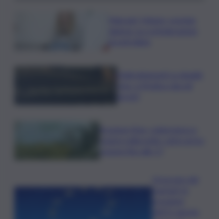
Migranti, Meloni- premier
danese: no a immigrazione
incontrollata
Maltrattamenti su disabili,
choc a Modica: due gli
arresti
Eruzione Etna, colata lavica e
cenere nella notte: voli in arrivo
sospesi fino alle 17
Oroscopo del
martedì, le
previsioni
dell’11 agosto