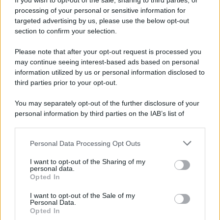
If you wish to opt-out of the sale, sharing to third parties, or
Iscriviti alla nostra newsletter per non perdere le ultime
processing of your personal or sensitive information for
novità
targeted advertising by us, please use the below opt-out
section to confirm your selection.
Iscriviti Ora
Please note that after your opt-out request is processed you
may continue seeing interest-based ads based on personal
information utilized by us or personal information disclosed to
third parties prior to your opt-out.
You may separately opt-out of the further disclosure of your
personal information by third parties on the IAB’s list of
© 2026 | Ediservice s.r.l. 95126 Catania – Via Principe
downstream participants.
Nicola, 22 – P.IVA: 01153210875 – Cciaa Catania n.
Personal Data Processing Opt Outs
This information may also be disclosed by us to third parties
01153210875 – Quotidiano di Sicilia usufruisce dei
on the IAB’s List of Downstream Participants that may further
contributi di cui al D.lgs n. 70/2017
I want to opt-out of the Sharing of my
disclose it to other third parties.
personal data.
Opted In
I want to opt-out of the Sale of my
Personal Data.
Chi Siamo
Opted In
Fondazione Etica e Valori Marilù Tregua