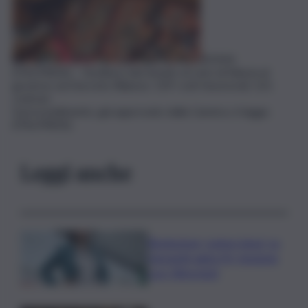
ROMA
(ITALPRESS) – Via libera del Senato al voto di fiducia al
governo sul Decreto Rilancio: 159 i voti favorevoli, 121
contrari.
Il provvedimento, già approvato dalla Camera, è legge.
(ITALPRESS).
Leggi anche
Risoluzione ‘campo largo’ su
Giorgetti agita Pd, tensione
con i Riformisti