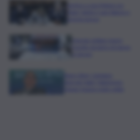
Vertice a casa Meloni con
Tajani, Salvini e Lupi: bilancio e
priorità ripresa
Operaio siciliano muore
travolto da lastre di marmo
a Carrara
Banco Bpm, Castagna:
Agricole Italia? Valuteremo,
ritengo fusione molto solida