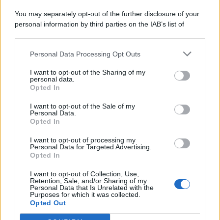
You may separately opt-out of the further disclosure of your
personal information by third parties on the IAB’s list of
© 2026 | Ediservice s.r.l. 95126 Catania – Via Principe
downstream participants.
Nicola, 22 – P.IVA: 01153210875 – Cciaa Catania n.
Personal Data Processing Opt Outs
This information may also be disclosed by us to third parties
01153210875 – Quotidiano di Sicilia usufruisce dei
on the IAB’s List of Downstream Participants that may further
contributi di cui al D.lgs n. 70/2017
I want to opt-out of the Sharing of my
disclose it to other third parties.
personal data.
Opted In
I want to opt-out of the Sale of my
Personal Data.
Chi Siamo
Opted In
Fondazione Etica e Valori Marilù Tregua
Fondatore Carlo Alberto Tregua
Lavora con noi
I want to opt-out of processing my
Personal Data for Targeted Advertising.
Gerenza
Opted In
I want to opt-out of Collection, Use,
Retention, Sale, and/or Sharing of my
Personal Data that Is Unrelated with the
Purposes for which it was collected.
Opted Out
Scarica l’app