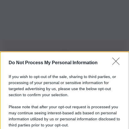
Do Not Process My Personal Information
Iscriviti alla nostra Newsletter
If you wish to opt-out of the sale, sharing to third parties, or
Iscriviti alla nostra newsletter per non perdere le ultime
processing of your personal or sensitive information for
novità
targeted advertising by us, please use the below opt-out
section to confirm your selection.
Iscriviti Ora
Please note that after your opt-out request is processed you
may continue seeing interest-based ads based on personal
information utilized by us or personal information disclosed to
third parties prior to your opt-out.