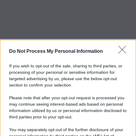
Do Not Process My Personal Information
If you wish to opt-out of the sale, sharing to third parties, or
processing of your personal or sensitive information for
targeted advertising by us, please use the below opt-out
section to confirm your selection.
Please note that after your opt-out request is processed you
may continue seeing interest-based ads based on personal
information utilized by us or personal information disclosed to
third parties prior to your opt-out.
You may separately opt-out of the further disclosure of your