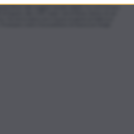
 di Legambiente e di Enel, è stato alla guida di diverse
larmente sulle maggiori testate italiane, tra cui il Corriere
à di Napoli e alla LUISS Guido Carli di Roma. Autore di vari
ra. Perché la natura non è buona né giusta né bella (con
o. Prontuario contro l’oscurantismo di massa (con Sergio