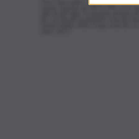
Chicco Testa, politico, manager, già presidente
società. Deputato dal 1987 al 1994, scrive rego
della SeraeIl Foglio. Ha insegnato all’Universit
libri, con Marsilio ha pubblicato Contro(la) natu
Patrizia Feletig, 2014) e Troppo facile dire n
Staino, 2017).