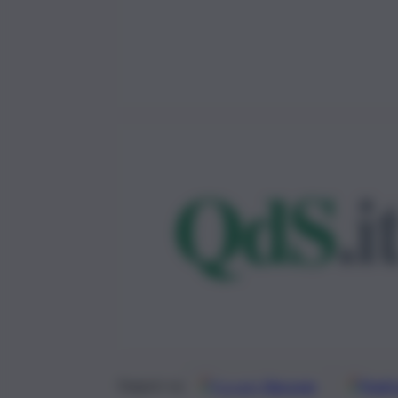
Google
Discover
Fonti 
Seguici su