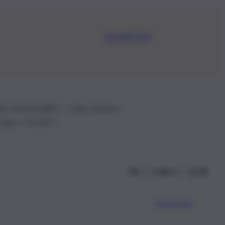
Iscriviti Ora
.IVA: 01153210875 – Cciaa Catania n.
 D.lgs n. 70/2017
Scarica l’app