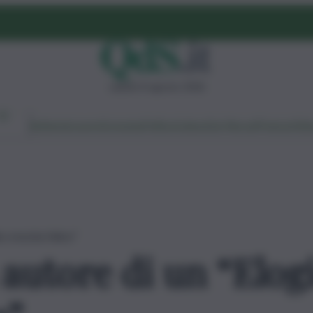
sabato 8 agosto 2026
Ambiente
Lavoro
Economia
Politica
Cultura
Dai Mercati
Podcast
Vid
 crescita felice”
autore di un “Elogi