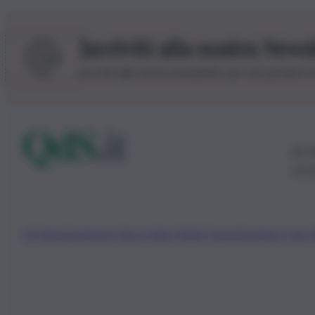
Iscriviti alla nostra News
Iscriviti alla nostra newsletter per non perdere 
© 20
0115
Chi Siamo
Fondazione Etica e Valori Marilù Tregua
Fondatore Carlo 