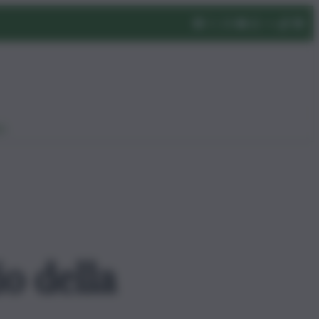
eo
o della