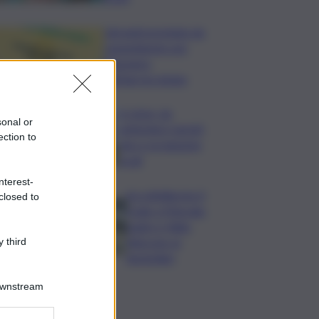
Librandi premiata da
Legambiente per
l’impegno
nell’agroecologia
In Istria, da
sonal or
settembre tartufi,
ection to
vino e produzioni
locali
nterest-
Accoltellarono il
closed to
rivale a Marsala:
padre e figlio
finiscono ai
 third
domiciliari
Downstream