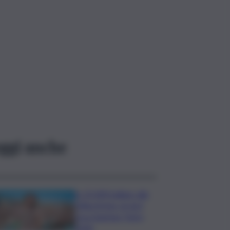
ggi anche
In 25.000 ballano alla
Olbia Arena, al via il
Jova Summer Party
2026