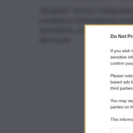
Pamphlet “Contro l’integralism
pandemica all’emergenza ambient
petrolifera, un invito a mette
Do Not Pr
decrescite
If you wish 
sensitive in
confirm your
Please note
based ads b
third parties
You may sepa
parties on t
This informa
Participants