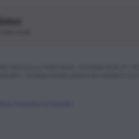
letter
le ultime novità
26 | Ediservice s.r.l. 95126 Catania – Via Principe Nicola, 22 – P
3210875 – Quotidiano di Sicilia usufruisce dei contributi di cui al
Alberto Tregua
Lavora con noi
Gerenza