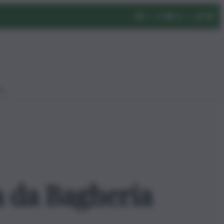
eo
a da Bagheria