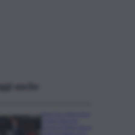
ggi anche
Super Zes, integrazione
credito d’imposta:
governo Schifani stanzia
i primi 10 milioni: ok al