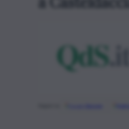
a Casteldacci
Google
Discover
Fonti 
Seguici su