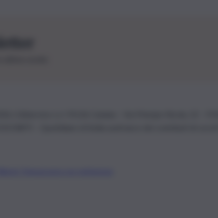
letter
le ultime novità
26 | Ediservice s.r.l. 95126 Catania – Via Principe Nicola, 22 – P
3210875 – Quotidiano di Sicilia usufruisce dei contributi di cui al
Alberto Tregua
Lavora con noi
Gerenza