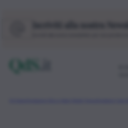
Iscriviti alla nostra News
Iscriviti alla nostra newsletter per non perdere 
© 20
0115
Chi Siamo
Fondazione Etica e Valori Marilù Tregua
Fondatore Carlo 