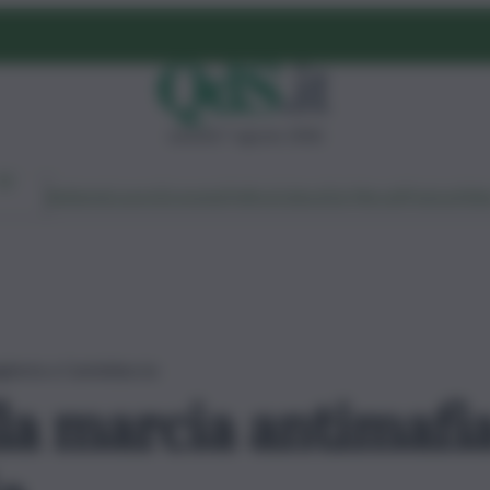
venerdì 7 agosto 2026
Ambiente
Lavoro
Economia
Politica
Cultura
Dai Mercati
Podcast
Vid
agheria a Casteldaccia
lla marcia antimafi