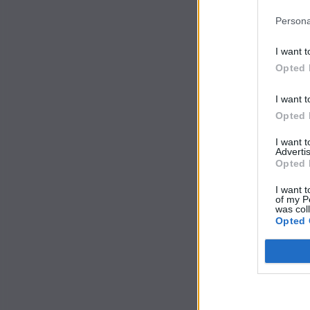
Persona
I want t
Opted 
I want t
Opted 
I want 
Advertis
Opted 
I want t
of my P
was col
Opted 