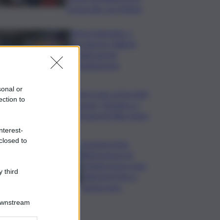
protocollo con Meloni
Intesa Sanpaolo: a
Ferragosto Gallerie
d’Italia aperte
gratuitamente
sonal or
Time in Jazz al via: Amii
ection to
Stewart, Diodato e i
100 anni di Miles Davis
nterest-
closed to
Eruzione Etna,
all’aeroporto di
Catania nuovo stop
 third
degli arrivi fino a
questa sera
Downstream