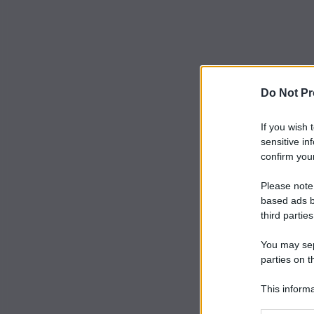
Do Not Pr
If you wish 
sensitive in
confirm your
Please note
based ads b
third parties
You may sepa
parties on t
This informa
Participants