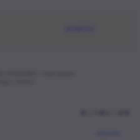
Iscriviti Ora
.IVA: 01153210875 – Cciaa Catania n.
 D.lgs n. 70/2017
Scarica l’app