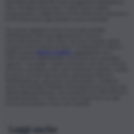
polo industriale dell’Isola. Sono in pagamento indennità per
oltre 1,8 milioni di lavoratori, l’11% a favore di liberi
professionisti e collaboratori, il 67% di lavoratori autonomi e
il 22% di lavoratori agricoli (dati su base nazionale).
Per quanto riguarda, invece, la seconda mensilità
dell’indennità rafforzata agli autonomi “arriverà
automaticamente a fine mese, nel mese di aprile, quindi
recupereremo il ritardo di marzo” ha dichiarato il ministro
dell’Economia,
Roberto Gualtieri
, aggiungendo che il
rafforzamento dell’indennità a ottocento euro potrebbe
apparire “verosimile”. Quindi, il prossimo decreto, in termini
di risorse, potrebbe essere più consistente rispetto a quello
di marzo, in modo tale da poter aumentare l’importo
dell’indennità per autonomi e professionisti e rendendo
anche introducibile il Reddito di emergenza per le fasce più
deboli della popolazione, con un importo tra i 400-500 euro
mensili destinato a coloro che sono rimasti fuori da ogni
forma di protezione, come colf e badanti.
Leggi anche