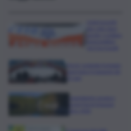
Ciclisti investiti
due volte dopo
una lite, è siciliano
l’automobilista
che li ha travolti
Parchi, Leolandia festeggia
quest’anno il traguardo dei
55 anni
Legambiente assegna i
premi Parchi Emissioni
Zero 2026
Il Consorzio Vini Valle