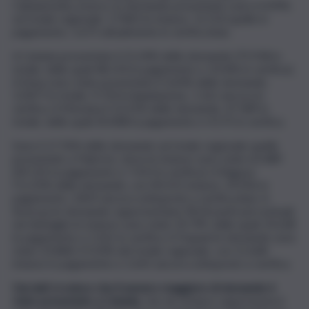
Caltanissetta, invece, le domande presentate sono il 4,99%
sul totale regionale: 17.842 le istanze, 12.510 quelle in
pagamento, 1.675 attualmente in verifica iban.
A Catania presentate il 21,24% delle domande (75.918 in
totale, delle quali 48.154 in pagamento e 10.496 in verifica).
A Enna sono state presentate il 3,60% delle domande,
12.877 in totale, 9.720 in liquidazione, 1.161 ancora in
verifica. A Messina il 13,31% delle domande, 47.589 in
totale, delle quali 30.408 in pagamento e 4.575 in verifica.
Sono il 17,76% delle domande sul totale regionale quelle
presentate a Palermo, dove le istanze sono state 63.489
(39.135 in pagamento e 7.413 in verifica). A Ragusa
l’11,35% delle domande, con 40.555 istanze, 29.056 in
pagamento, 3.819 ancora sottoposte a verifica iban. A
Siracusa le domande rappresentano l’8,34 punti percentuali,
nel dettaglio le istanze sono state 29.799, delle quali 19.638
in pagamento e 2.561 in verifica. A Trapani le domande sono
state 32.868, il 9,20% del totale regionale, con 21.668
istanze in pagamento e 2.641 ancora sottoposte a verifica.
Dai dati si evince che il numero maggiore di domande è
stato presentato a Catania
, che da sempre rappresenta il