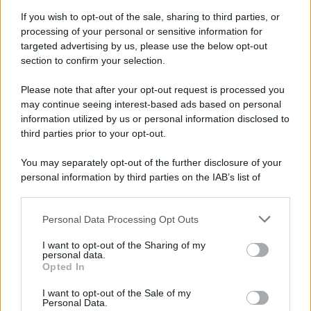
Iscriviti alla nostra Newsletter
If you wish to opt-out of the sale, sharing to third parties, or
Iscriviti alla nostra newsletter per non perdere le ultime
processing of your personal or sensitive information for
novità
targeted advertising by us, please use the below opt-out
section to confirm your selection.
Iscriviti Ora
Please note that after your opt-out request is processed you
may continue seeing interest-based ads based on personal
information utilized by us or personal information disclosed to
third parties prior to your opt-out.
You may separately opt-out of the further disclosure of your
personal information by third parties on the IAB’s list of
© 2026 | Ediservice s.r.l. 95126 Catania – Via Principe
downstream participants.
Nicola, 22 – P.IVA: 01153210875 – Cciaa Catania n.
Personal Data Processing Opt Outs
This information may also be disclosed by us to third parties
01153210875 – Quotidiano di Sicilia usufruisce dei
on the IAB’s List of Downstream Participants that may further
contributi di cui al D.lgs n. 70/2017
I want to opt-out of the Sharing of my
disclose it to other third parties.
personal data.
Opted In
I want to opt-out of the Sale of my
Personal Data.
Chi Siamo