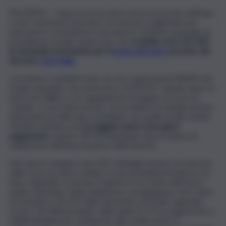
PALERMO – Dopo il sovraccarico di accessi al sito dell’Inps
e aver sistemato il portale con entrate scaglionate per
patronati e consulenti in orari diversi, l’Istituto nazionale di
previdenza sociale rende noto che,
in Sicilia, sono 357.445
le domande presentate per il
bonus 600 euro
previsto dal
decreto
Cura Italia
.
Un numero considerevole, ma che rappresenta l’8,82% del
totale nazionale, che ammonta a 4.053.027. Quindi, dopo un
inizio non idilliaco con segnalazioni di negato accesso in
‘myinps’ o, una volta entrati, con problemi di visualizzazione
del proprio profilo Inps scambiato con quello di altri utenti,
l’Istituto dichiara che
la maggior parte sono già in
pagamento
, mentre 38.199 domande sono in attesa di
validazione dell’Iban da parte delle banche.
Nel report vengono descritti i dettagli numerici di ciascuna
delle nove province siciliane, le percentuali di incidenza sul
dato regionale ed anche il rapporto tra il dato dell’Isola e
quello nazionale. Nella fattispecie, ad Agrigento sono state
presentate il 10,21% delle domande sul totale regionale,
ovvero 36.508 domande, delle quali 25.751 in pagamento e
3.858 attualmente sottoposte alla verifica Iban. A