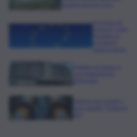
eruzione ancora in corso
L’oroscopo del
weekend, i segni
fortunati e le
previsioni di
sabato 8 agosto
Policlinico di Catania, in
gara l’adeguamento
antincendio
Collettore Aci Castello, il
nuovo appello: “Si sblocchi
l’iter”