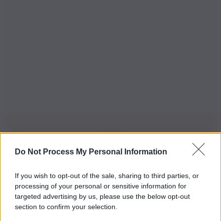
Do Not Process My Personal Information
Iscriviti alla nostra Newsletter
If you wish to opt-out of the sale, sharing to third parties, or
Iscriviti alla nostra newsletter per non perdere le ultime
processing of your personal or sensitive information for
novità
targeted advertising by us, please use the below opt-out
section to confirm your selection.
Iscriviti Ora