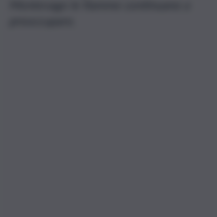
Montevago le fiamme continuano a
preoccupare.