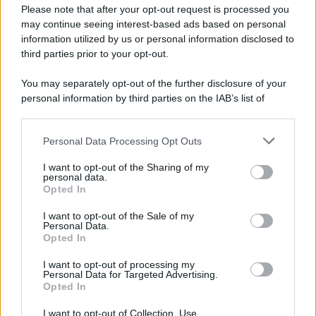
Please note that after your opt-out request is processed you
may continue seeing interest-based ads based on personal
information utilized by us or personal information disclosed to
third parties prior to your opt-out.
You may separately opt-out of the further disclosure of your
personal information by third parties on the IAB’s list of
© 2026 | Ediservice s.r.l. 95126 Catania – Via Principe
downstream participants.
Nicola, 22 – P.IVA: 01153210875 – Cciaa Catania n.
Personal Data Processing Opt Outs
This information may also be disclosed by us to third parties
01153210875 – Quotidiano di Sicilia usufruisce dei
on the IAB’s List of Downstream Participants that may further
contributi di cui al D.lgs n. 70/2017
I want to opt-out of the Sharing of my
disclose it to other third parties.
personal data.
Opted In
I want to opt-out of the Sale of my
Personal Data.
Chi Siamo
Opted In
Fondazione Etica e Valori Marilù Tregua
Fondatore Carlo Alberto Tregua
Lavora con noi
I want to opt-out of processing my
Personal Data for Targeted Advertising.
Gerenza
Opted In
I want to opt-out of Collection, Use,