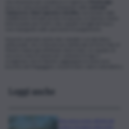
Una situazione più complessa si registra a
Montevago
,
dove un vasto incendio è divampato nelle
contrade
Cantacorvo, Diesi Capreria e Serafino
, non lontano dallo
stabilimento termale privato Acqua pia. Le fiamme stanno
interessando più fronti e due squadre di vigili del fuoco
sono impegnate nelle operazioni di spegnimento.
Sul posto operano anche due canadair e un elicottero
antincendio, che si riforniscono dal litorale di Porto Palo di
Menfi e hanno già effettuato diversi lanci. Le squadre di
soccorso sono in azione per contenere il rogo e
scongiurare che le fiamme raggiungano la vicina area
boschiva del Magaggiaro, di particolare valore naturalistico.
Leggi anche
Etna senza sosta: attività dal
cratere Voragine nella notte,