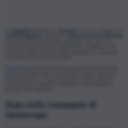
Ad
Agrigento
l’allarme per
l’incendio
che si era sviluppato in
contrada Fegotto
è rientrato. Il
sindaco Francesco Miccichè
ha rassicurato la popolazione spiegando che, “grazie al
tempestivo intervento dei vigili del fuoco, dell’Arpa e del
personale addetto, l’area è stata ripristinata. La situazione
è, pertanto, tornata alla normalità”.
Il
rogo
aveva destato preoccupazione per la presenza di
pietre contenenti zolfo, che avrebbero potuto generare
esalazioni nocive. In via precauzionale, il primo cittadino
aveva invitato i residenti a mantenere chiuse imposte e
persiane delle abitazioni.
Rogo nelle campagne di
Montevago