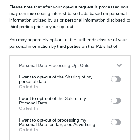
Please note that after your opt-out request is processed you
may continue seeing interest-based ads based on personal
information utilized by us or personal information disclosed to
third parties prior to your opt-out.
You may separately opt-out of the further disclosure of your
personal information by third parties on the IAB’s list of
© 2026 | Ediservice s.r.l. 95126 Catania – Via Principe
downstream participants.
Nicola, 22 – P.IVA: 01153210875 – Cciaa Catania n.
Personal Data Processing Opt Outs
This information may also be disclosed by us to third parties
01153210875 – Quotidiano di Sicilia usufruisce dei
on the IAB’s List of Downstream Participants that may further
contributi di cui al D.lgs n. 70/2017
I want to opt-out of the Sharing of my
disclose it to other third parties.
personal data.
Opted In
I want to opt-out of the Sale of my
Personal Data.
Chi Siamo
Opted In
Fondazione Etica e Valori Marilù Tregua
Fondatore Carlo Alberto Tregua
Lavora con noi
I want to opt-out of processing my
Personal Data for Targeted Advertising.
Gerenza
Opted In