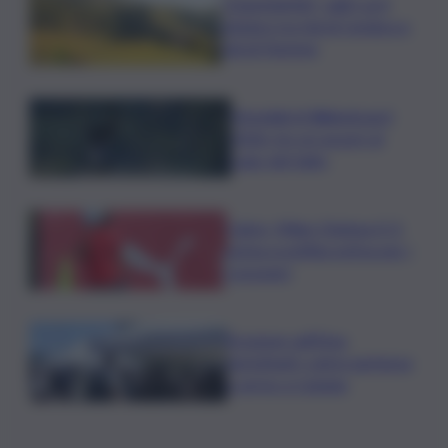
”DoloViniMiti”: dall’1 al 4
ottobre tra Val di Cembra e
Val di Fiemme
Mondiali di Wakeboard
2026: tre ori azzurri al
Lago del Salto
Calcio, Milan-Chelsea 0-3,
prima sconfitta estiva per i
rossoneri
Eruzione sull’Etna,
ripristinati i voli in partenza
e arrivo a Catania