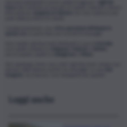
Giornata impegnativa anche quella di oggi per i
vigili del
fuoco
del Comando provinciale di Catania, chiamati a diversi
interventi per
spegnere le fiamme
che sono esplose in più
punti della provincia di Catania.
Complessivamente, sono
25 le operazioni effettuate in
queste ore
, in particolare per incendi di sterpaglie.
Sono quattro gli interventi effettuati in zona di
Acireale
,
nove quelli compiuti tra
Belpasso
,
Paternò
e
Adrano
,
ancora quattro quelli tra
Caltagirone
e
Mineo
.
Nel capoluogo etneo sono stati 3 gli interventi, sempre per
domare delle fiamme partite da sterpaglie. In zona
San
Gregorio
, via Sciarone, sono impegnate più squadre.
Leggi anche