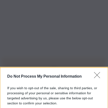
Do Not Process My Personal Information
Iscriviti alla nostra Newsletter
If you wish to opt-out of the sale, sharing to third parties, or
Iscriviti alla nostra newsletter per non perdere le ultime
processing of your personal or sensitive information for
novità
targeted advertising by us, please use the below opt-out
section to confirm your selection.
Iscriviti Ora