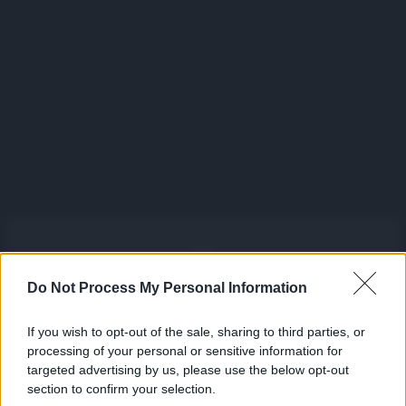
Do Not Process My Personal Information
Iscriviti alla nostra Newsletter
If you wish to opt-out of the sale, sharing to third parties, or
Iscriviti alla nostra newsletter per non perdere le ultime
processing of your personal or sensitive information for
novità
targeted advertising by us, please use the below opt-out
section to confirm your selection.
Iscriviti Ora