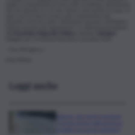
dubbi e le perplessità di sorta sulla correttezza istituzionale
del mio operato tra ciò che rimane come ipotesi di reato. In
ogni caso mi riservo anche sulla contestazione del
peculato di fornire tutti i chiarimenti necessari all’effettivo
utilizzo previsto dal regolamento”
. Lo afferma il presidente
dell’
Assemblea Regionale Siciliana
, Gaetano
Galvagno,
indagato per corruzione impropria e peculato d’uso.
– foto IPA Agency –
(ITALPRESS).
Leggi anche
Palermo, due morti in sei giorni:
“Il tavolo tecnico sulla sicurezza
stradale non può più aspettare”