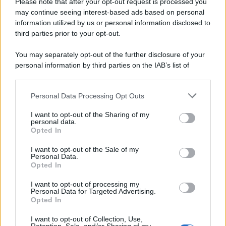
Please note that after your opt-out request is processed you
may continue seeing interest-based ads based on personal
information utilized by us or personal information disclosed to
third parties prior to your opt-out.
You may separately opt-out of the further disclosure of your
personal information by third parties on the IAB’s list of
© 2026 | Ediservice s.r.l. 95126 Catania – Via Principe
downstream participants.
Nicola, 22 – P.IVA: 01153210875 – Cciaa Catania n.
Personal Data Processing Opt Outs
This information may also be disclosed by us to third parties
01153210875 – Quotidiano di Sicilia usufruisce dei
on the IAB’s List of Downstream Participants that may further
contributi di cui al D.lgs n. 70/2017
I want to opt-out of the Sharing of my
disclose it to other third parties.
personal data.
Opted In
I want to opt-out of the Sale of my
Personal Data.
Chi Siamo
Opted In
Fondazione Etica e Valori Marilù Tregua
Fondatore Carlo Alberto Tregua
Lavora con noi
I want to opt-out of processing my
Personal Data for Targeted Advertising.
Gerenza
Opted In
I want to opt-out of Collection, Use,