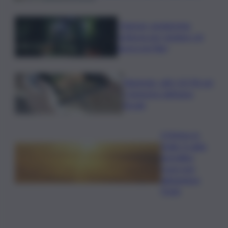
I Barisei: vendemmia
notturna per tutelare chi
lavora nei filari
Nintendo, utili +53,5% nel
I trimestre dell’anno
fiscale
Il Meteo in
Sicilia, il caldo
da bollino
rosso non
abbandona
l’Isola