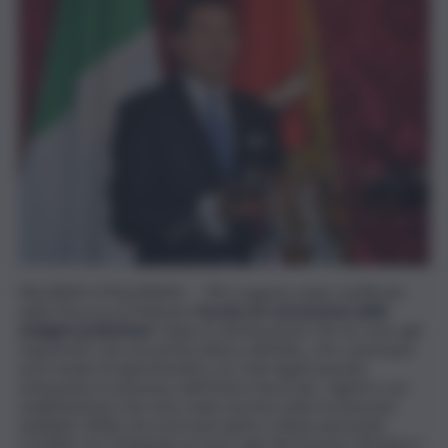
PALERMO (ITALPRESS) –
“Mi è appena stato notificato
dalla Procura di Palermo
l’avviso di conclusione delle
indagini preliminari.
Dopo le dichiarazioni che ho reso agli
inquirenti e da una prima lettura dell’atto, che comunque
avrò modo di approfondire con miei legali quando
entreremo in possesso dell’intero fascicolo, registro con
soddisfazione che sono state escluse tutte le presunte
indebite utilità che avrei percepito a titolo personale.
Confido con l’integrale accesso agli atti di poter dissipare i