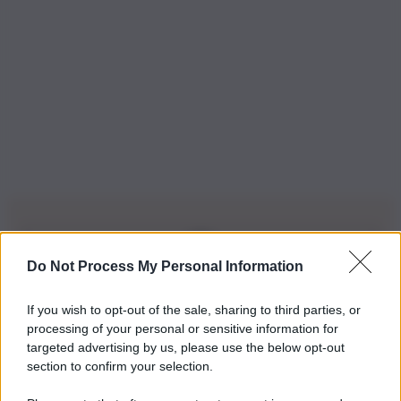
Do Not Process My Personal Information
Iscriviti alla nostra Newsletter
If you wish to opt-out of the sale, sharing to third parties, or
Iscriviti alla nostra newsletter per non perdere le ultime
processing of your personal or sensitive information for
novità
targeted advertising by us, please use the below opt-out
section to confirm your selection.
Iscriviti Ora