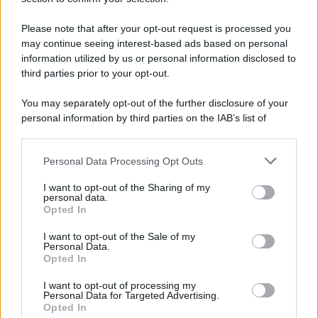
Iscriviti Ora
Please note that after your opt-out request is processed you
may continue seeing interest-based ads based on personal
information utilized by us or personal information disclosed to
third parties prior to your opt-out.
You may separately opt-out of the further disclosure of your
personal information by third parties on the IAB’s list of
© 2026 | Ediservice s.r.l. 95126 Catania – Via Principe
downstream participants.
Nicola, 22 – P.IVA: 01153210875 – Cciaa Catania n.
Personal Data Processing Opt Outs
This information may also be disclosed by us to third parties
01153210875 – Quotidiano di Sicilia usufruisce dei
on the IAB’s List of Downstream Participants that may further
contributi di cui al D.lgs n. 70/2017
I want to opt-out of the Sharing of my
disclose it to other third parties.
personal data.
Opted In
I want to opt-out of the Sale of my
Personal Data.
Chi Siamo
Opted In
Fondazione Etica e Valori Marilù Tregua
Fondatore Carlo Alberto Tregua
Lavora con noi
I want to opt-out of processing my
Personal Data for Targeted Advertising.
Gerenza
Opted In