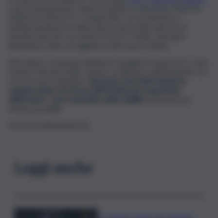
è provvisoriamente chiusa al traffico in direzione Palermo
all’altezza del km 22, a Trabia (PA). La circolazione è
temporaneamente indirizzata in uscita allo svincolo di
Termini Imerese con rientro in A19 a Trabia. Nessuna
limitazione sulla carreggiata in direzione Catania.
Nel sinistro, avvenuto all’interno di galleria Camercia 2, sono
rimasti coinvolti undici veicoli. La dinamica dell’incidente è in
corso di accertamento
. Sul posto sono intervenute le
squadre Anas e le Forze dell’Ordine per la gestione
dell’evento
e
per il ripristino della viabilit
à nel più breve
tempo possibile.
IN AGGIORNAMENTO
Leggi anche
La tragica morte di Cristiano