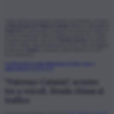
Undici veicoli sono rimasti coinvolti in un incidente avvenuto
sul
l’autostrada A19 Palermo-Catania,
all’interno della galleria
Camercia 2.
L’autostrada è stata provvisoriamente chiusa al
traffico in direzione Palermo all’altezza del km 22, a Trabia.
Prevista l’uscita allo svincolo di
Termini Imerese
con rientro
in A19 a Trabia. Nessuna limitazione invece sulla carreggiata
in direzione
Catania
. La dinamica dell’incidente è in corso
di accertamento.
Iscriviti gratis al canale WhatsApp di QdS.it, news e
aggiornamenti CLICCA QUI
“Palermo-Catania”, scontro
tra 11 veicoli. Strada chiusa al
traffico
A causa di un incidente, l’autostrada
A19 “Palermo-Catania”