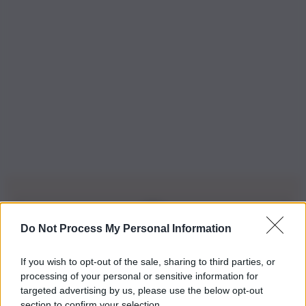
Do Not Process My Personal Information
Iscriviti alla nostra Newsletter
If you wish to opt-out of the sale, sharing to third parties, or
Iscriviti alla nostra newsletter per non perdere le ultime
processing of your personal or sensitive information for
novità
targeted advertising by us, please use the below opt-out
section to confirm your selection.