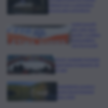
Giamporcaro a Lampedusa,
procura apre un’inchiesta
Ciclisti investiti
due volte dopo
una lite, è siciliano
l’automobilista
che li ha travolti
Parchi, Leolandia festeggia
quest’anno il traguardo dei
55 anni
Legambiente assegna i
premi Parchi Emissioni
Zero 2026