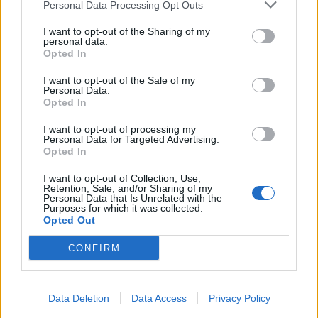
Personal Data Processing Opt Outs
This information may also be disclosed by us to third parties
01153210875 – Quotidiano di Sicilia usufruisce dei
on the IAB’s List of Downstream Participants that may further
contributi di cui al D.lgs n. 70/2017
I want to opt-out of the Sharing of my
disclose it to other third parties.
personal data.
Opted In
I want to opt-out of the Sale of my
Personal Data.
Chi Siamo
Opted In
Fondazione Etica e Valori Marilù Tregua
Fondatore Carlo Alberto Tregua
Lavora con noi
I want to opt-out of processing my
Personal Data for Targeted Advertising.
Gerenza
Opted In
I want to opt-out of Collection, Use,
Retention, Sale, and/or Sharing of my
Personal Data that Is Unrelated with the
Purposes for which it was collected.
Opted Out
Scarica l’app
CONFIRM
Privacy Policy
Preferenze Privacy
Data Deletion
Data Access
Privacy Policy