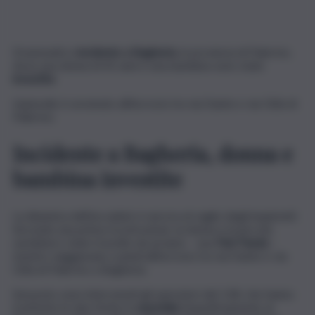
Drammatico
incidente a Bagheria
, in provincia di Palermo,
dove una donna di 42 anni e una bambina sono state
investite
.
L’episodio è avvenuto all’incrocio tra via Dante e via Città di
Palermo.
Incidente a Bagheria, donna e
bambina investite
La dinamica dell’accaduto è ancora al vaglio degli inquirenti.
Secondo una prima ricostruzione, la donna e la piccola
sarebbero state travolte da un’auto – una
Fiat Panda
–
mentre viaggiavano a piedi all’incrocio tra via Dante e via
Città di Palermo a Bagheria.
Sul posto sono intervenuti gli operatori del 118, che hanno
trasferito le due ferite in
ospedale
(rispettivamente al