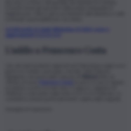
Buccheri La Ferla e all’ospedale dei Bambini Di Cristina).
Presenti anche gli operatori della polizia municipale di
Bagheria per i rilievi e gli accertamenti sulla dinamica e sulle
eventuali responsabilità per l’accaduto.
Iscriviti gratis al canale WhatsApp di QdS.it, news e
aggiornamenti CLICCA QUI
L’addio a Francesco Costa
Uno dei tanti incidenti registrati nel Palermitano negli scorsi
giorni si è rivelato, purtroppo, mortale. Sulla Palermo-
Agrigento, nei pressi dello svincolo di
Villabate
(PA), un
19enne di nome
Francesco Costa
ha perso la vita in seguito
al violento scontro tra due auto. Il ragazzo, originario di
Misilmeri, è deceduto nella notte tra il 3 e il 4 febbraio. La
comunità è rimasta particolarmente colpita dalla tragedia.
Immagine di repertorio