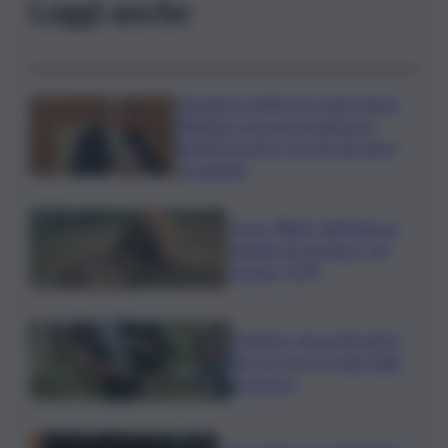
Leggi anche
Aumento tariffe per isole minori,
Regione cerca una soluzione:
lunedì incontro con gli operatori
economici
Leone, Wwf: dall’India un
segnale di speranza, nel
Gurajat +32%
Outdoor, più praticanti e
più soccorsi: il nodo della
sicurezza