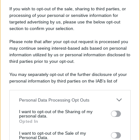
Iscriviti alla nostra Newsletter
If you wish to opt-out of the sale, sharing to third parties, or
Iscriviti alla nostra newsletter per non perdere le ultime
processing of your personal or sensitive information for
novità
targeted advertising by us, please use the below opt-out
section to confirm your selection.
Iscriviti Ora
Please note that after your opt-out request is processed you
may continue seeing interest-based ads based on personal
information utilized by us or personal information disclosed to
third parties prior to your opt-out.
You may separately opt-out of the further disclosure of your
personal information by third parties on the IAB’s list of
© 2026 | Ediservice s.r.l. 95126 Catania – Via Principe
downstream participants.
Nicola, 22 – P.IVA: 01153210875 – Cciaa Catania n.
Personal Data Processing Opt Outs
This information may also be disclosed by us to third parties
01153210875 – Quotidiano di Sicilia usufruisce dei
on the IAB’s List of Downstream Participants that may further
contributi di cui al D.lgs n. 70/2017
I want to opt-out of the Sharing of my
disclose it to other third parties.
personal data.
Opted In
I want to opt-out of the Sale of my
Personal Data.
Chi Siamo