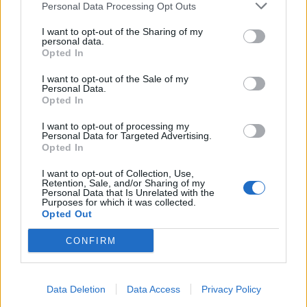
Personal Data Processing Opt Outs
This information may also be disclosed by us to third parties
01153210875 – Quotidiano di Sicilia usufruisce dei
on the IAB’s List of Downstream Participants that may further
contributi di cui al D.lgs n. 70/2017
I want to opt-out of the Sharing of my
disclose it to other third parties.
personal data.
Opted In
I want to opt-out of the Sale of my
Personal Data.
Chi Siamo
Opted In
Fondazione Etica e Valori Marilù Tregua
Fondatore Carlo Alberto Tregua
Lavora con noi
I want to opt-out of processing my
Personal Data for Targeted Advertising.
Gerenza
Opted In
I want to opt-out of Collection, Use,
Retention, Sale, and/or Sharing of my
Personal Data that Is Unrelated with the
Purposes for which it was collected.
Opted Out
Scarica l’app
CONFIRM
Privacy Policy
Preferenze Privacy
Data Deletion
Data Access
Privacy Policy