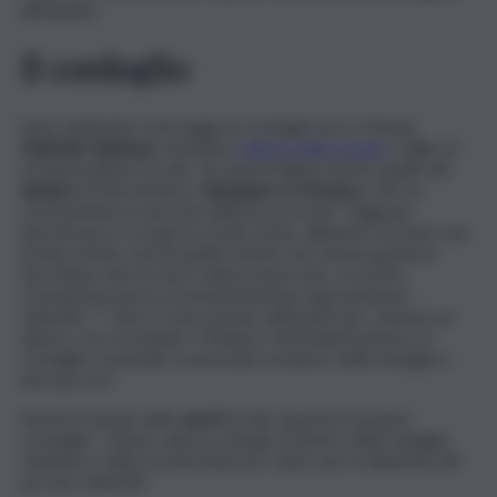
all’impatto.
Il cordoglio
Sono tantissimi i messaggi di cordoglio per il 15enne
Gabriele Giadone
, ennesima
vittima della strada
e figlio di
un imprenditore locale. Tra questi figura anche quello del
sindaco
di Barrafranca,
Giuseppe Lo Monaco
, che ha
commentato in una nota diffusa sui social: “Oggi per
Barrafranca è un giorno molto triste, abbiamo ricevuto una
brutta notizia, una di quelle notizie che nessun genitore
dovrebbe mai ricevere nella propria vita. La nostra
Comunità ha perso prematuramente il giovanissimo
Gabriele 🤍 Non ci sono parole sufficienti per colmare un
dolore così straziante. Il Sindaco, l’Amministrazione e il
Consiglio Comunale si associano al dolore della famiglia e
dei suoi cari”.
Anche il mondo dello
sport
locale esprime il proprio
cordoglio: “L’Enna calcio si stringe al dolore della famiglia
Giadone e della società Barrese calcio, per la dipartita del
piccolo Gabriele”.