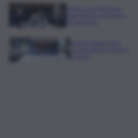
Vertice a casa Meloni con
Tajani, Salvini e Lupi: bilancio e
priorità ripresa
Operaio siciliano muore
travolto da lastre di marmo
a Carrara