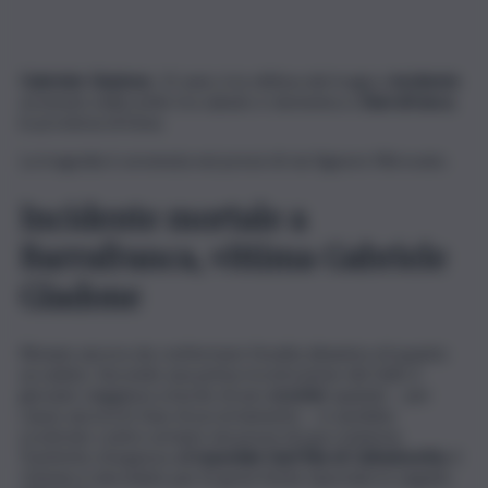
Gabriele Giadone
, 15 anni, è la vittima del tragico
incidente
avvenuto nella notte tra sabato e domenica a
Barrafranca
,
in provincia di Enna.
La tragedia è avvenuta nei pressi di via Signore Ritrovato.
Incidente mortale a
Barrafranca, vittima Gabriele
Giadone
Rimane ancora da confermare l’esatta dinamica di quanto
accaduto. Secondo una prima ricostruzione dei fatti, il
giovane viaggiava a bordo di uno
scooter
quando – per
cause ancora in fase di accertamento – si sarebbe
scontrato contro un’auto nei pressi di una rotatoria.
Trasferito d’urgenza all’
ospedale Sant’Elia di Caltanissetta
, il
15enne è deceduto per le gravi ferite riportate in seguito