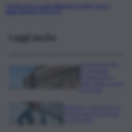
Iscriviti gratis al canale WhatsApp di QdS.it, news e
aggiornamenti CLICCA QUI
Leggi anche
Ad agosto un clima
pre-elettorale
incandescente in
Sicilia, partiti a caccia
di consensi
Risoluzione ‘campo largo’ su
Giorgetti agita Pd, tensione
con i Riformisti