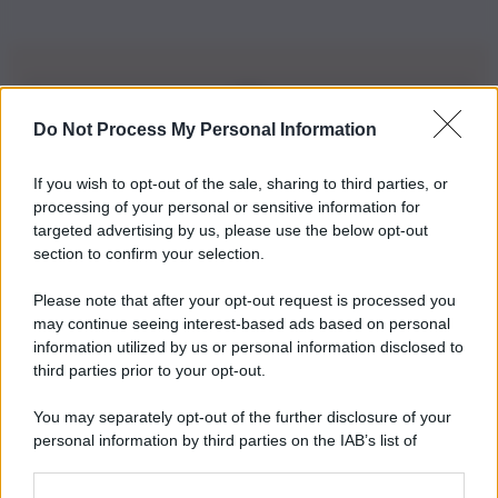
Do Not Process My Personal Information
Iscriviti alla nostra Newsletter
If you wish to opt-out of the sale, sharing to third parties, or
Iscriviti alla nostra newsletter per non perdere le ultime
processing of your personal or sensitive information for
novità
targeted advertising by us, please use the below opt-out
section to confirm your selection.
Iscriviti Ora
Please note that after your opt-out request is processed you
may continue seeing interest-based ads based on personal
information utilized by us or personal information disclosed to
third parties prior to your opt-out.
You may separately opt-out of the further disclosure of your
personal information by third parties on the IAB’s list of
© 2026 | Ediservice s.r.l. 95126 Catania – Via Principe
downstream participants.
Nicola, 22 – P.IVA: 01153210875 – Cciaa Catania n.