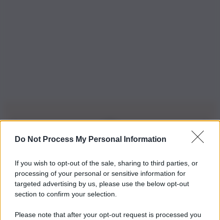
Do Not Process My Personal Information
Iscriviti alla nostra Newsletter
If you wish to opt-out of the sale, sharing to third parties, or
Iscriviti alla nostra newsletter per non perdere le ultime
processing of your personal or sensitive information for
novità
targeted advertising by us, please use the below opt-out
section to confirm your selection.
Iscriviti Ora
Please note that after your opt-out request is processed you