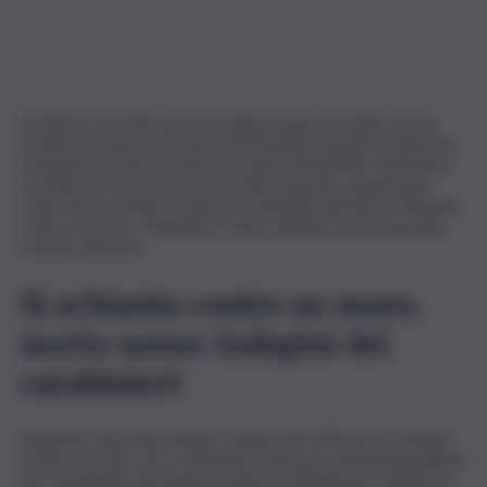
Incidente mortale questa mattina lungo la statale 113 in
località Caronia, in provincia di Messina, direzione Palermo:
a perdere la vita un uomo di 57anni, Sebastiano Ottaviano.
La vittima si trovava a bordo della sua auto, quando per
cause da accertare ha perso il controllo del mezzo finendo
contro un muro. L’impatto è stato violento non ha lasciato
scampo all’uomo.
Si schianta contro un muro,
morto uomo: indagini dei
carabinieri
Sul posto sono intervenuti i sanitari del 118 che non hanno
potuto far altro che constatare il decesso dell’automobilista
ed i carabinieri che hanno avviato le indagini per chiarire le