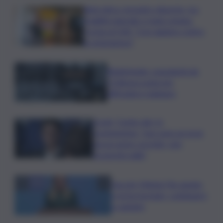
Rete idrica, incendi e dissesto, tra
fragilità naturale e mano umana.
Cocina al QdS: “Così agiamo contro
le emergenze”
Bitdefender: popolarità de
L’Odissea usata per
diffondere malware
Covid, ‘Conte-day’ in
commissione: “non sono un eroe
ma un uomo corretto, non
troverete nulla”
Guccini, Meloni: l’ho amato
e mi ha formato, continuerò
a cantarlo