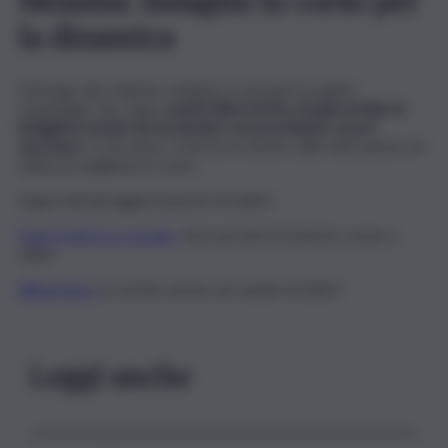
la dinamica
Sul luogo del violento schianto è arrivata la polizia
municipale che, dopo
i primi rilievi di rito, ha già avviato le
indagini in modo da ricostruire con precisione cosa è
successo
. In tal senso, si lavorerà anche sulle telecamere di
videosorveglianza in zona.
Segui tutti gli aggiornamenti di QdS.it
Segui QdS.it su Google
Non perderti inchieste, news e
video
WhatsApp
Le notizie anche sul canale di QdS.it
Leggi anche