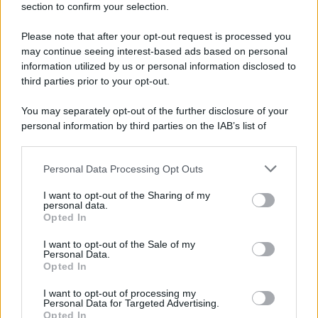
section to confirm your selection.
Iscriviti Ora
Please note that after your opt-out request is processed you
may continue seeing interest-based ads based on personal
information utilized by us or personal information disclosed to
third parties prior to your opt-out.
You may separately opt-out of the further disclosure of your
personal information by third parties on the IAB’s list of
© 2026 | Ediservice s.r.l. 95126 Catania – Via Principe
downstream participants.
Nicola, 22 – P.IVA: 01153210875 – Cciaa Catania n.
Personal Data Processing Opt Outs
This information may also be disclosed by us to third parties
01153210875 – Quotidiano di Sicilia usufruisce dei
on the IAB’s List of Downstream Participants that may further
contributi di cui al D.lgs n. 70/2017
I want to opt-out of the Sharing of my
disclose it to other third parties.
personal data.
Opted In
I want to opt-out of the Sale of my
Personal Data.
Chi Siamo
Opted In
Fondazione Etica e Valori Marilù Tregua
Fondatore Carlo Alberto Tregua
Lavora con noi
I want to opt-out of processing my
Personal Data for Targeted Advertising.
Gerenza
Opted In