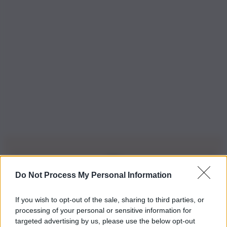
Do Not Process My Personal Information
Iscriviti alla nostra Newsletter
If you wish to opt-out of the sale, sharing to third parties, or
Iscriviti alla nostra newsletter per non perdere le ultime
processing of your personal or sensitive information for
novità
targeted advertising by us, please use the below opt-out