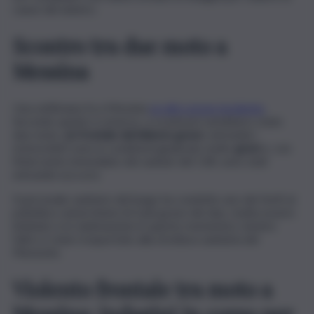
cause del sinistro.
Scontro tra due moto a
Messina
Una settimana fa a Messina
un altro grave incidente
.
Secondo quanto è emerso, a scontrarsi sarebbero state
due moto,
un frontale dal bilancio grave
: entrambi i
motociclisti sono in condizioni giudicate molto
gravi
e, con
l’intervento immediato dei sanitari del 118, sono stati
entrambi soccorsi.
Il personale sanitario del luogo ha condotto uno dei feriti al
policlinico universitario (è il più grave dei due, risulta essere
intubato e in rianimazione in questo momento), mentre
l’altro è stato trasportato alla struttura sanitaria del
Piemonte.
Violento frontale tra moto a
Messina: indagini in corso per