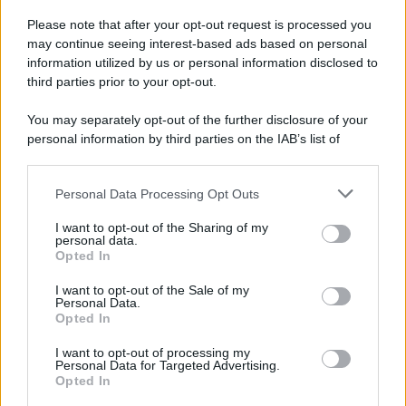
Please note that after your opt-out request is processed you
may continue seeing interest-based ads based on personal
information utilized by us or personal information disclosed to
third parties prior to your opt-out.
You may separately opt-out of the further disclosure of your
personal information by third parties on the IAB’s list of
© 2026 | Ediservice s.r.l. 95126 Catania – Via Principe
downstream participants.
Nicola, 22 – P.IVA: 01153210875 – Cciaa Catania n.
Personal Data Processing Opt Outs
This information may also be disclosed by us to third parties
01153210875 – Quotidiano di Sicilia usufruisce dei
on the IAB’s List of Downstream Participants that may further
contributi di cui al D.lgs n. 70/2017
I want to opt-out of the Sharing of my
disclose it to other third parties.
personal data.
Opted In
I want to opt-out of the Sale of my
Personal Data.
Chi Siamo
Opted In
Fondazione Etica e Valori Marilù Tregua
Fondatore Carlo Alberto Tregua
Lavora con noi
I want to opt-out of processing my
Personal Data for Targeted Advertising.
Gerenza
Opted In