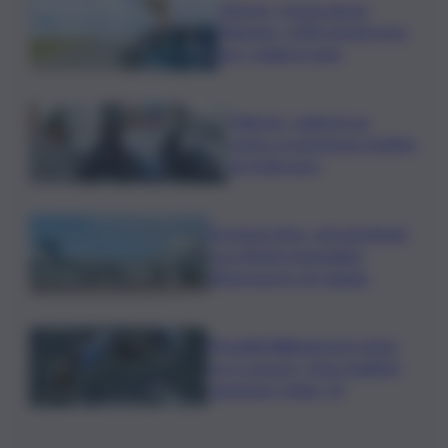
Turismo, Osservatorio
Telepass: +20% di interesse
per i viaggi in auto
Palermo, rapina in un
centro scommesse: bottino
da 5mila euro
Eruzione Etna, voli ripristinati
con effetto immediato
all’aeroporto di Catania
Mondiali Wakeboard: primo
oro è azzurro, Noa Gualtieri
campione Under 14