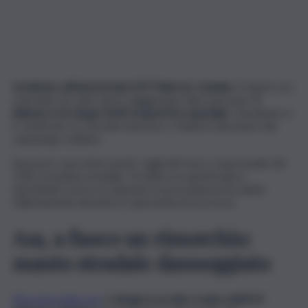
Incidente sull’autostrada A19 Palermo-Catania
. Il sinistro ha
coinvolto tre auto dove viaggiavano dieci persone.
Il
bilancio è di cinque feriti trasporti in ospedale
. L’incidente si
è verificato tra Termini Imerese e Trabia in direzione del
capoluogo siciliano.
Sul posto sono intervenuti i vigili del fuoco, il personale del
118 e la polizia stradale. Il traffico in autostrada è
ripristinato ma la circolazione in precedenza ha subito
rallentamenti durante le operazioni di soccorso.
A19, a fuoco un rimorchio:
manto stradale danneggiato
Ma sono state ore
di
disagi su un altro tratto dell’A19