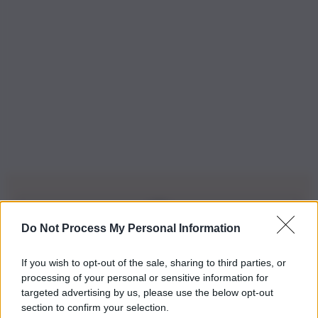
Do Not Process My Personal Information
Iscriviti alla nostra Newsletter
If you wish to opt-out of the sale, sharing to third parties, or
Iscriviti alla nostra newsletter per non perdere le ultime
processing of your personal or sensitive information for
novità
targeted advertising by us, please use the below opt-out
section to confirm your selection.
Iscriviti Ora