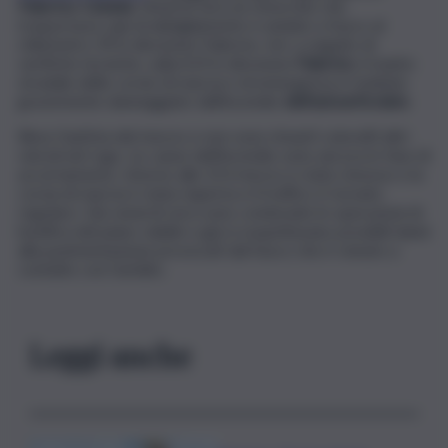
Palermo-Catania
. Venerdì sera un rimorchio che
trasportava capi di abbigliamento è andato a fuoco al
chilometro 39 in direzione Palermo. Ieri, a seguito di
verifiche tecniche, sulla A19 in direzione
Palermo
, il manto
stradale delle corsie di marcia e di emergenza è risultato
gravemente danneggiato dall’incendio
dell’autoarticolato
.
Illeso l’autista del mezzo e non sono rimasti coinvolti altri
veicoli nel rogo. Le cause dell’incendio sono ancora in fase di
accertamento. Intorno alle 23 il mezzo è stato rimosso e la
corsia di marcia è stata riaperta e il traffico è tornato
regolare. Già venerdì sera sono cominciate le operazioni di
bonifica del piano viabile e già si sospettavano possibili danni
alla pavimentazione provocati dal fuoco che è venuto a
contatto con l’asfalto.
Leggi anche