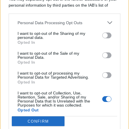
personal information by third parties on the IAB’s list of
© 2026 | Ediservice s.r.l. 95126 Catania – Via Principe
downstream participants.
Nicola, 22 – P.IVA: 01153210875 – Cciaa Catania n.
Personal Data Processing Opt Outs
This information may also be disclosed by us to third parties
01153210875 – Quotidiano di Sicilia usufruisce dei
on the IAB’s List of Downstream Participants that may further
contributi di cui al D.lgs n. 70/2017
I want to opt-out of the Sharing of my
disclose it to other third parties.
personal data.
Opted In
I want to opt-out of the Sale of my
Personal Data.
Chi Siamo
Opted In
Fondazione Etica e Valori Marilù Tregua
Fondatore Carlo Alberto Tregua
Lavora con noi
I want to opt-out of processing my
Personal Data for Targeted Advertising.
Gerenza
Opted In
I want to opt-out of Collection, Use,
Retention, Sale, and/or Sharing of my
Personal Data that Is Unrelated with the
Purposes for which it was collected.
Opted Out
Scarica l’app
CONFIRM