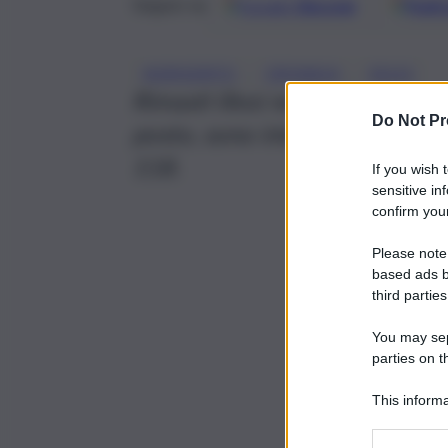
Google
Discover
Fonti 
Seguici su
, 
, 
AGRIGENTO
CRONACA
SS115
Rimasti illesi nell’impatto inve
Do Not Pr
posto, sono intervenuti i Vigili
118.
If you wish 
sensitive in
confirm your
Please note
based ads b
third parties
You may sepa
parties on t
This informa
Participants