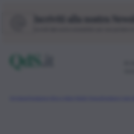
Iscriviti alla nostra News
Iscriviti alla nostra newsletter per non perdere 
© 20
0115
Chi Siamo
Fondazione Etica e Valori Marilù Tregua
Fondatore Carlo 