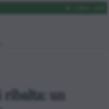
eo
 ribalta: un