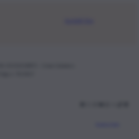
Iscriviti Ora
.IVA: 01153210875 – Cciaa Catania n.
 D.lgs n. 70/2017
Scarica l’app