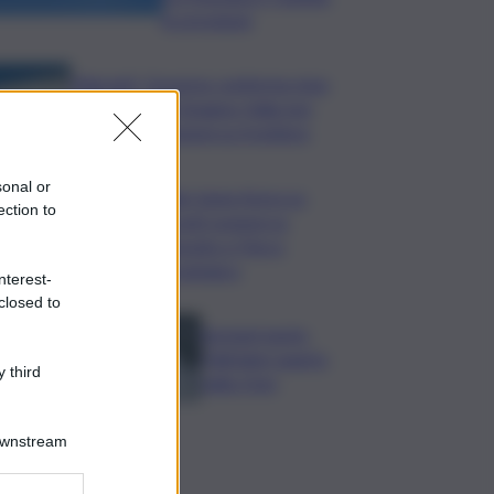
le previsioni
Migranti, Governo conferma stop
Schengen con Spagna: Italia non
accetta imposizioni su frontiere
sonal or
Sogin: bene Arera su
ection to
acconti sospesi su
Deposito e Parco
Tecnologico
nterest-
closed to
Europei nuoto,
Paltrinieri quarto
 third
nella 3 km
Downstream