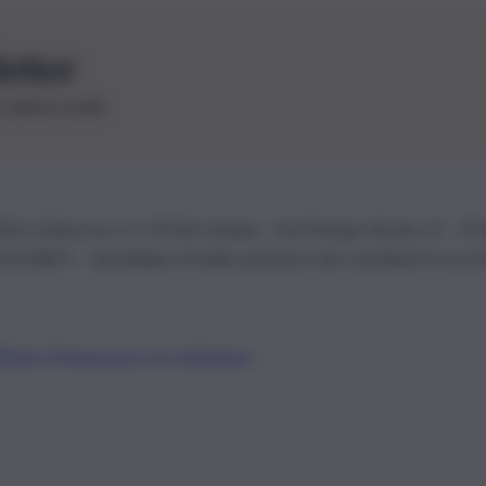
letter
le ultime novità
26 | Ediservice s.r.l. 95126 Catania – Via Principe Nicola, 22 – P
3210875 – Quotidiano di Sicilia usufruisce dei contributi di cui al
Alberto Tregua
Lavora con noi
Gerenza