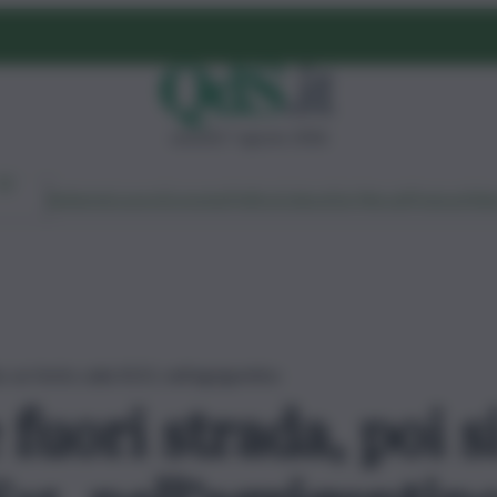
venerdì 7 agosto 2026
Ambiente
Lavoro
Economia
Politica
Cultura
Dai Mercati
Podcast
Vid
a: un ferito sulla SS15, nell’agrigentino
fuori strada, poi si