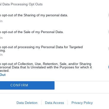
l Data Processing Opt Outs
o opt-out of the Sharing of my personal data.
o la
SS115
, nell’agrigentino. Secondo quanto emerso, per
In
 improvvisamente finita fuori strada prima di ribaltarsi in
isulta esserci un ferito
che, trasportato in ambulanza in
o opt-out of the Sale of my Personal Data.
on sembra preoccupare i medici.
In
t, news e aggiornamenti CLICCA QUI
to opt-out of processing my Personal Data for Targeted
 occupanti dell’auto. Sul posto, sono rapidamente intervenuti i
ing.
In
o opt-out of Collection, Use, Retention, Sale, and/or Sharing
ingresso dell’A29, un ferito
ersonal Data that Is Unrelated with the Purposes for which it
lected.
Out
accordo per Via Belgio” la carreggiata in direzione Palermo
del comune di Palermo, per incidente.
CONFIRM
 un’autovettura che perdendo il controllo, ha impattato
Data Deletion
Data Access
Privacy Policy
agosto – presente il personale di Anas, le Forze