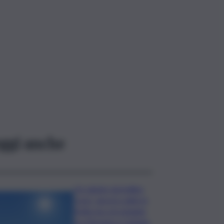
ggi anche
Un sabato da bollino
rosso, ancora caldo in
Sicilia ma con pioggia
tra Messina e Catania: