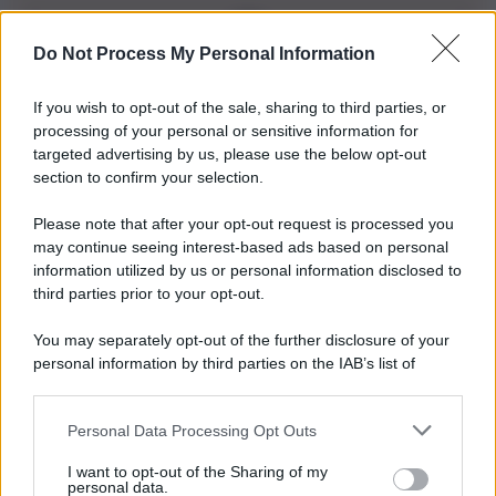
Do Not Process My Personal Information
Iscriviti alla nostra Newsletter
If you wish to opt-out of the sale, sharing to third parties, or
Iscriviti alla nostra newsletter per non perdere le ultime
processing of your personal or sensitive information for
novità
targeted advertising by us, please use the below opt-out
section to confirm your selection.
Iscriviti Ora
Please note that after your opt-out request is processed you
may continue seeing interest-based ads based on personal
information utilized by us or personal information disclosed to
third parties prior to your opt-out.
You may separately opt-out of the further disclosure of your
personal information by third parties on the IAB’s list of
© 2026 | Ediservice s.r.l. 95126 Catania – Via Principe
downstream participants.
Nicola, 22 – P.IVA: 01153210875 – Cciaa Catania n.
Personal Data Processing Opt Outs
This information may also be disclosed by us to third parties
01153210875 – Quotidiano di Sicilia usufruisce dei
on the IAB’s List of Downstream Participants that may further
contributi di cui al D.lgs n. 70/2017
I want to opt-out of the Sharing of my
disclose it to other third parties.
personal data.