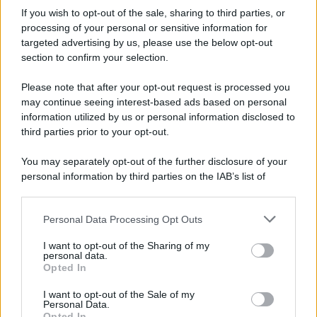
Iscriviti alla nostra Newsletter
If you wish to opt-out of the sale, sharing to third parties, or
Iscriviti alla nostra newsletter per non perdere le ultime
processing of your personal or sensitive information for
novità
targeted advertising by us, please use the below opt-out
section to confirm your selection.
Iscriviti Ora
Please note that after your opt-out request is processed you
may continue seeing interest-based ads based on personal
information utilized by us or personal information disclosed to
third parties prior to your opt-out.
You may separately opt-out of the further disclosure of your
personal information by third parties on the IAB’s list of
© 2026 | Ediservice s.r.l. 95126 Catania – Via Principe
downstream participants.
Nicola, 22 – P.IVA: 01153210875 – Cciaa Catania n.
Personal Data Processing Opt Outs
This information may also be disclosed by us to third parties
01153210875 – Quotidiano di Sicilia usufruisce dei
on the IAB’s List of Downstream Participants that may further
contributi di cui al D.lgs n. 70/2017
I want to opt-out of the Sharing of my
disclose it to other third parties.
personal data.
Opted In
I want to opt-out of the Sale of my
Personal Data.
Chi Siamo
Opted In