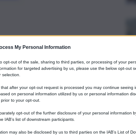
ocess My Personal Information
to opt-out of the sale, sharing to third parties, or processing of your per
formation for targeted advertising by us, please use the below opt-out s
 selection.
 that after your opt-out request is processed you may continue seeing i
ased on personal information utilized by us or personal information dis
 prior to your opt-out.
ità territoriale della Asl n.3 di Nuoro nasce per supplire
rately opt-out of the further disclosure of your personal information by
ote e isolate, come anche le carceri, per garantire un
he IAB’s list of downstream participants.
progetto pilota Metacare è stato messo a punto nella casa di
dal presidio sanitario più vicino e che, per ogni
tion may also be disclosed by us to third parties on the IAB’s List of 
 l’impiego di 5 agenti”. Così Eleonora Marchi, ingegnere