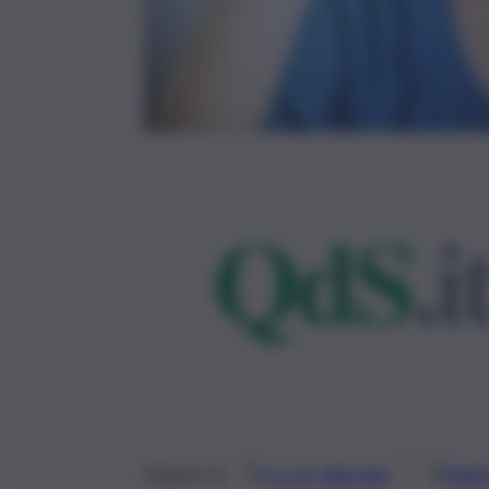
Google
Discover
Fonti 
Seguici su