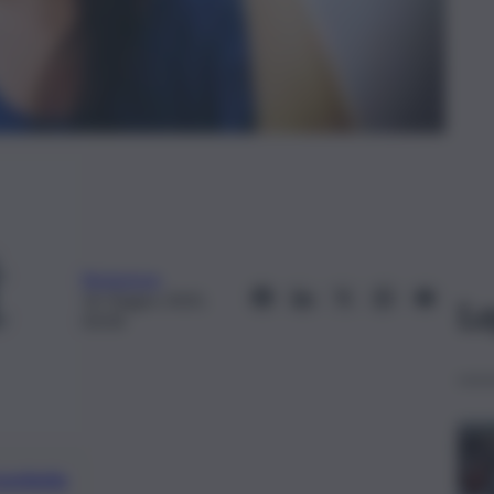
Redazione
16 Giugno 2025,
Le
03:04
preferite