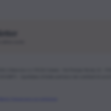
letter
le ultime novità
26 | Ediservice s.r.l. 95126 Catania – Via Principe Nicola, 22 – P
3210875 – Quotidiano di Sicilia usufruisce dei contributi di cui al
Alberto Tregua
Lavora con noi
Gerenza