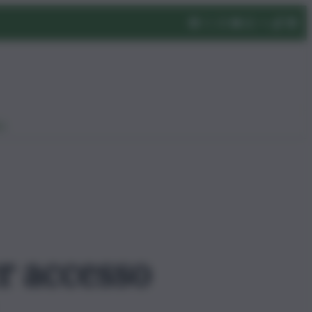
eo
er accesso