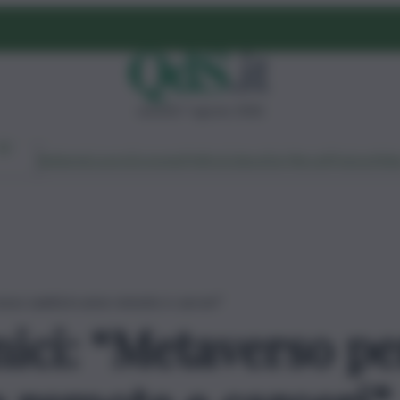
venerdì 7 agosto 2026
Ambiente
Lavoro
Economia
Politica
Cultura
Dai Mercati
Podcast
Vid
esso sanità in aree remote e carceri”
nici: “Metaverso p