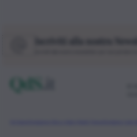
Iscriviti alla nostra News
Iscriviti alla nostra newsletter per non perdere 
© 20
0115
Chi Siamo
Fondazione Etica e Valori Marilù Tregua
Fondatore Carlo 