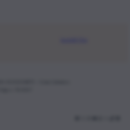
Iscriviti Ora
.IVA: 01153210875 – Cciaa Catania n.
 D.lgs n. 70/2017