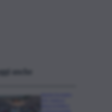
ggi anche
Agosto fra teatro,
arte, musica e
danza: la Sicilia si
conferma grande