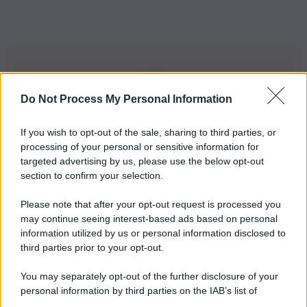
Do Not Process My Personal Information
Iscriviti alla nostra Newsletter
If you wish to opt-out of the sale, sharing to third parties, or
Iscriviti alla nostra newsletter per non perdere le ultime
processing of your personal or sensitive information for
novità
targeted advertising by us, please use the below opt-out
section to confirm your selection.
Iscriviti Ora
Please note that after your opt-out request is processed you
may continue seeing interest-based ads based on personal
information utilized by us or personal information disclosed to
third parties prior to your opt-out.
You may separately opt-out of the further disclosure of your
personal information by third parties on the IAB’s list of
© 2026 | Ediservice s.r.l. 95126 Catania – Via Principe
downstream participants.