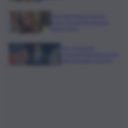
Marcinella,Meloni: 8 agosto
presto sarà giornata europea
vittime lavoro
Usa, contrazione
occupazione allontana rischio
rialzo immediato tassi Fed