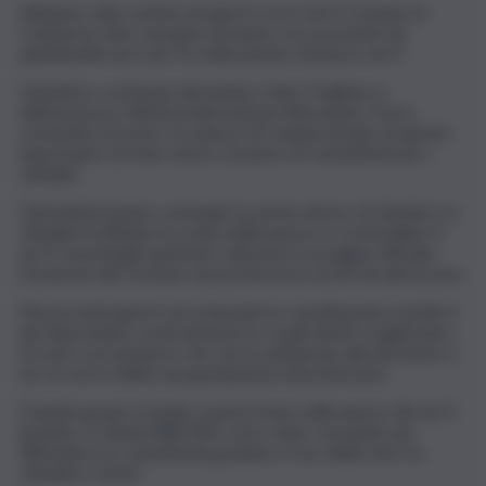
Abbiamo dato notizia nei giorni scorsi che il Comune di
Catania ha vinto una gara europea con un premio da
quindicimila euro per la realizzazione di piazze wi-fi.
L’iniziativa, sostenuta dal sindaco Salvo Pogliese e
dall’assessore all’informatizzazione Alessandro Porto,
consentirà di avere tre piazze di Catania dotate di questo
importante servizio senza consumo di connettività per i
cittadini.
L’Amministrazione comunale ha anche deciso di chiedere ai
cittadini di affidare la scelta delle piazze su cui installare il
wi-fi, facendogli esprimere attraverso la pagina ufficiale
Facebook del Comune una preferenza sui siti da attrezzare.
Nei prossimi giorni verrà lanciata la consultazione tramite il
più importante social network in cui gli utenti sceglieranno
tra una rosa di piazze che verrà sottoposta alla decisione e
da cui verrà stilata una graduatoria di preferenze.
Il bando grazie al quale si potrà fruire nelle piazze del wi-fi
gratuito si chiama WIFI4EU ed è stato concepito per
diffondere la connettività gratuita e l’uso della rete tra
cittadini e turisti.