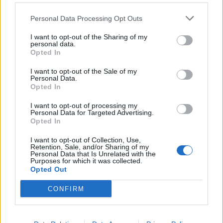
Nicola, 22 – P.IVA: 01153210875 – Cciaa Catania n.
Personal Data Processing Opt Outs
This information may also be disclosed by us to third parties
01153210875 – Quotidiano di Sicilia usufruisce dei
on the IAB’s List of Downstream Participants that may further
contributi di cui al D.lgs n. 70/2017
I want to opt-out of the Sharing of my
disclose it to other third parties.
personal data.
Opted In
I want to opt-out of the Sale of my
Personal Data.
Chi Siamo
Opted In
Fondazione Etica e Valori Marilù Tregua
Fondatore Carlo Alberto Tregua
Lavora con noi
I want to opt-out of processing my
Personal Data for Targeted Advertising.
Gerenza
Opted In
I want to opt-out of Collection, Use,
Retention, Sale, and/or Sharing of my
Personal Data that Is Unrelated with the
Purposes for which it was collected.
Opted Out
Scarica l’app
CONFIRM
Privacy Policy
Preferenze Privacy