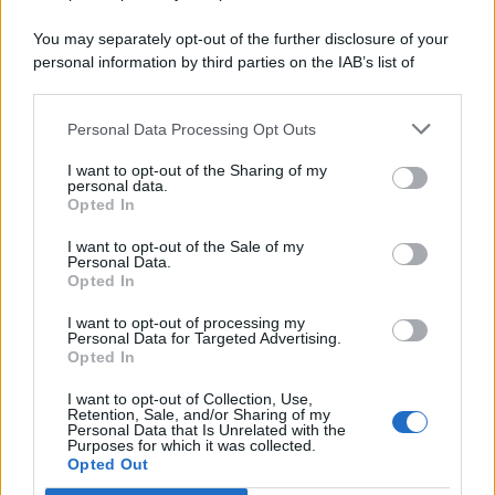
You may separately opt-out of the further disclosure of your
personal information by third parties on the IAB’s list of
© 2026 | Ediservice s.r.l. 95126 Catania – Via Principe
downstream participants.
Nicola, 22 – P.IVA: 01153210875 – Cciaa Catania n.
Personal Data Processing Opt Outs
This information may also be disclosed by us to third parties
01153210875 – Quotidiano di Sicilia usufruisce dei
on the IAB’s List of Downstream Participants that may further
contributi di cui al D.lgs n. 70/2017
I want to opt-out of the Sharing of my
disclose it to other third parties.
personal data.
Opted In
I want to opt-out of the Sale of my
Personal Data.
Chi Siamo
Opted In
Fondazione Etica e Valori Marilù Tregua
Fondatore Carlo Alberto Tregua
Lavora con noi
I want to opt-out of processing my
Personal Data for Targeted Advertising.
Gerenza
Opted In
I want to opt-out of Collection, Use,
Retention, Sale, and/or Sharing of my
Personal Data that Is Unrelated with the
Purposes for which it was collected.
Opted Out
Scarica l’app