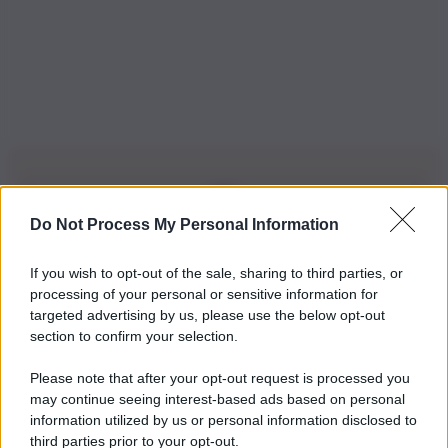
Do Not Process My Personal Information
Iscriviti alla nostra Newsletter
If you wish to opt-out of the sale, sharing to third parties, or
Iscriviti alla nostra newsletter per non perdere le ultime
processing of your personal or sensitive information for
novità
targeted advertising by us, please use the below opt-out
section to confirm your selection.
Iscriviti Ora
Please note that after your opt-out request is processed you
may continue seeing interest-based ads based on personal
information utilized by us or personal information disclosed to
third parties prior to your opt-out.