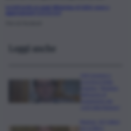
Iscriviti gratis al canale WhatsApp di QdS.it, news e
aggiornamenti CLICCA QUI
Foto da Facebook
Leggi anche
Ddl Coesione e
crescita in Sicilia,
Dagnino: “Risultato
dell’azione di
risanamento dei
conti della Regione”
Regione, 167 milioni
per la filiera