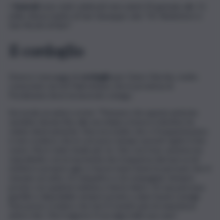
I
funerali
sono stati celebrati mercoledì 29 gennaio alle 11
nella chiesa madre di San Giuseppe Jato “SS. Redentore e
San Nicolò di Bari”.
Il cordoglio
Diversi i messaggi di
cordoglio
per Dario Chirchio, molto
conosciuto sia nel Palermitano che in provincia di
Pordenone dove ha lavorato a lungo.
Sui social, un amico scrive: “Pensavo che questa amicizia
sarebbe durata fino alla vecchiaia e invece il destino ha
voluto diversamente. Non era molto che ci frequentavamo
e non credevo che in così poco tempo avresti rapito il mio
cuore. Ma è stato facile per te. Che con il tuo carisma ma
soprattutto con la tua bontà che traspariva dai tuoi occhi
mettevi a proprio agio e facevi stare bene le persone che ti
stavano accanto. Eri simpatico e di compagnia. Sempre
pronto con qualche battuta a farmi ridere. Eri una persona
gentile e disponibile sempre pronto a dare buoni consigli.
Non posso credere che non ti rivedrò più mi mancherai
amico mio. Che il signore ti accolga nella sua casa”.