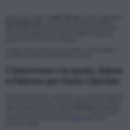
Dolore per la morte di
Dario Chirchio
, un uomo originario di
San Giuseppe
Jato
e da pochi mesi rientrato a Palermo
dopo un’esperienza decennale in provincia di Pordenone,
morto presumibilmente in seguito a delle complicanze
giunte dopo un intervento chirurgico.
La vittima aveva 49 anni, era un militare e lascia moglie e
due figlie (una delle quali di appena 13 anni).
L’intervento e la morte, dolore
a Palermo per Dario Chirchio
L’inaspettato decesso è avvenuto lo scorso lunedì. Secondo
una prima ricostruzione, il 49enne sarebbe rimasto vittima
delle complicanze insorte dopo un
intervento
considerato
di routine, per la rimozione di una cisti. Si sarebbe sentito
male poco dopo l’operazione e il
malore
gli è stato,
purtroppo, fatale.