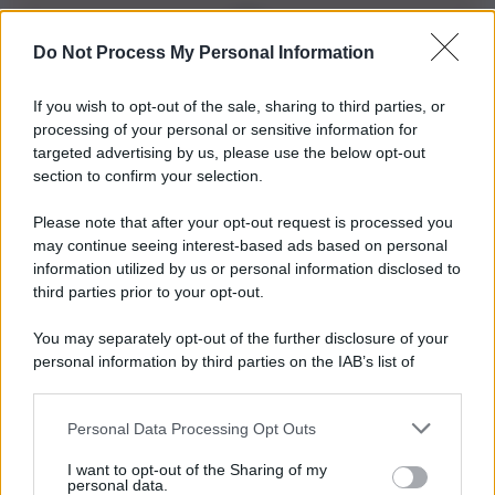
Do Not Process My Personal Information
Iscriviti alla nostra Newsletter
If you wish to opt-out of the sale, sharing to third parties, or
Iscriviti alla nostra newsletter per non perdere le ultime
processing of your personal or sensitive information for
novità
targeted advertising by us, please use the below opt-out
section to confirm your selection.
Iscriviti Ora
Please note that after your opt-out request is processed you
may continue seeing interest-based ads based on personal
information utilized by us or personal information disclosed to
third parties prior to your opt-out.
You may separately opt-out of the further disclosure of your
personal information by third parties on the IAB’s list of
© 2026 | Ediservice s.r.l. 95126 Catania – Via Principe
downstream participants.
Nicola, 22 – P.IVA: 01153210875 – Cciaa Catania n.
Personal Data Processing Opt Outs
This information may also be disclosed by us to third parties
01153210875 – Quotidiano di Sicilia usufruisce dei
on the IAB’s List of Downstream Participants that may further
contributi di cui al D.lgs n. 70/2017
I want to opt-out of the Sharing of my
disclose it to other third parties.
personal data.