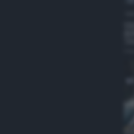
QdS
VID
def
“Oc
5 Ag