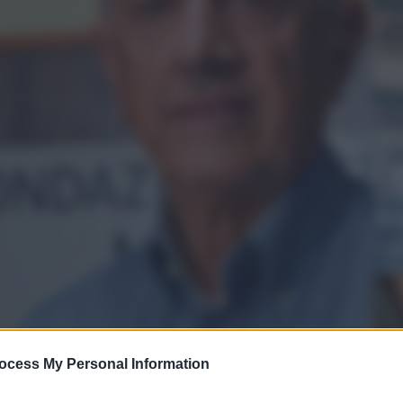
QdS
VID
app
Me
6 Ag
ocess My Personal Information