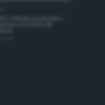
 Tv
EO | Palermo tra degrado e
zzatura, la protesta dei
identi
osto 2026