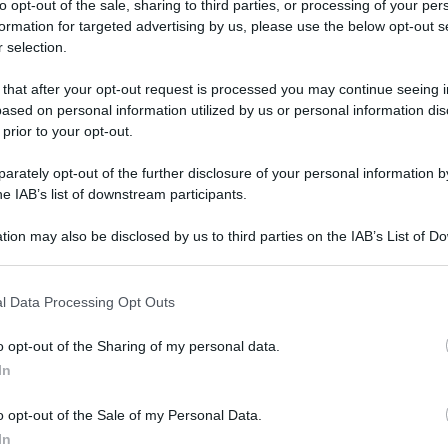
to opt-out of the sale, sharing to third parties, or processing of your per
formation for targeted advertising by us, please use the below opt-out s
 selection.
 that after your opt-out request is processed you may continue seeing i
ased on personal information utilized by us or personal information dis
QdS
 prior to your opt-out.
VID
 preferite
con
rately opt-out of the further disclosure of your personal information by
he IAB’s list of downstream participants.
pre
 di riflessione suggeriti dal direttore del
Quotidiano di
tion may also be disclosed by us to third parties on the IAB’s List of 
5 Ag
alla base delle guerre vi è soprattutto la ricerca del potere
 that may further disclose it to other third parties.
ipale motore dei conflitti, diventa fondamentale
i. Al giorno d’oggi contano di più il controllo delle risorse
l Data Processing Opt Outs
ità finanziaria, il dominio dell’informazione e dei dati.
ca anche comprendere le cause profonde delle tensioni
egnare il destino di interi popoli.
o opt-out of the Sharing of my personal data.
In
o opt-out of the Sale of my Personal Data.
In