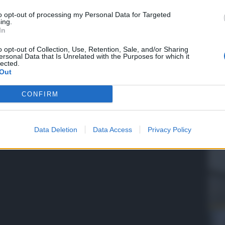
to opt-out of processing my Personal Data for Targeted
ing.
In
QdS
o opt-out of Collection, Use, Retention, Sale, and/or Sharing
VID
ersonal Data that Is Unrelated with the Purposes for which it
lected.
pro
Out
ben
CONFIRM
5 Ag
Data Deletion
Data Access
Privacy Policy