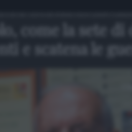
ran e non solo, come la sete di denaro muove i potenti e scatena 
lo, come la sete di
ti e scatena le gu
Gu