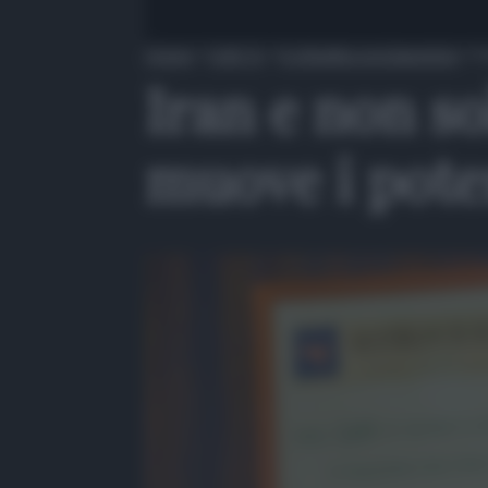
Home
»
QdS Tv
»
Il cittadino protagonista
»
I
Iran e non so
muove i poten