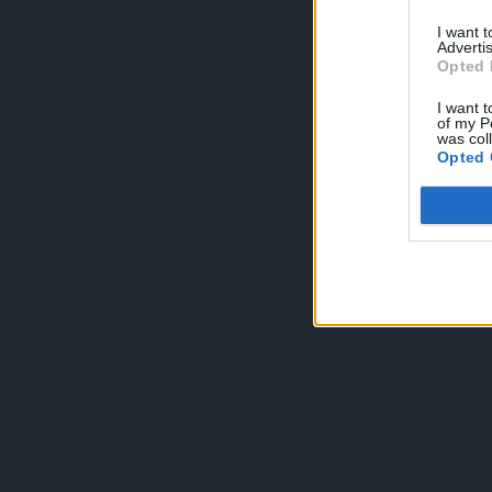
I want 
Advertis
Opted 
I want t
of my P
was col
Opted 