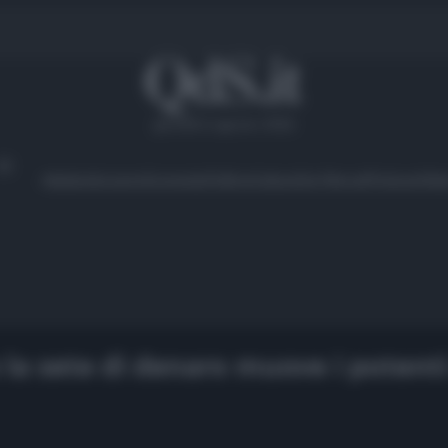
giovedì 6 agosto 2026
Ambiente
Lavoro
Economia
Politica
Cultura
Dai Mercati
Podcast
Vid
 la sete di denaro muove i potenti