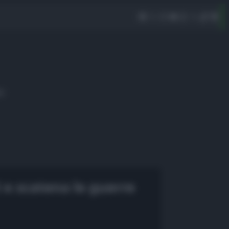
eo
 e scatena le guerre