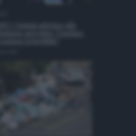
 Tv
EO | Catania aderisce alla
inizione agevolata, Trantino:
casione irripetibile”
osto 2026