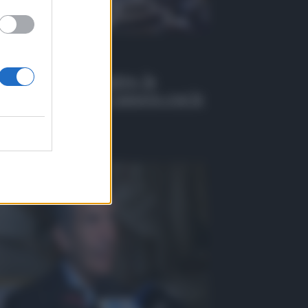
 Tv
EO| Caso Delmastro, la
testa di Avs alla Camera con le
de sugli occhi
osto 2026