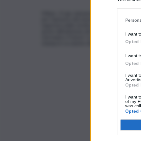
Participants
Milano, 15 giu. (askanews) – Con la premier 
per l’annuncio del memorandum tra Stati Uniti
Persona
riapertura dello stretto di Hormuz, della difes
anche dall’adesione del Giappone al comunicat
I want t
Germania e Francia”. Lo ha detto la presidente 
Opted 
stampa in occasione della visita di Takaichi.
I want t
Opted 
I want 
Advertis
Opted 
I want t
of my P
was col
Opted 