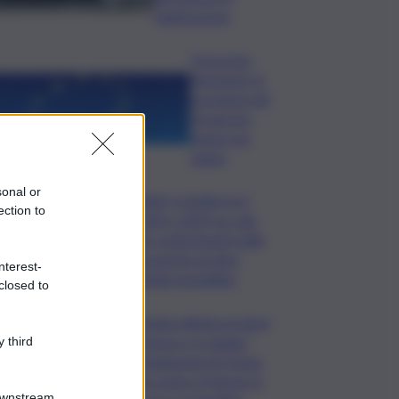
rianimazione
Oroscopo
del lunedì, le
previsioni del
10 agosto
segno per
segno
sonal or
Rifiuti, in Sicilia tra il
ection to
2024 e 2025 un calo
dei conferimenti nelle
discariche di oltre
nterest-
50mila tonnellate
closed to
Il Catania elimina ai rigori
il Vicenza e si regala i
 third
trentaduesimi di Coppa
Italia contro il Parma: la
Downstream