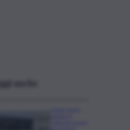
ggi anche
Catania, muore
paziente al
Cannizzaro: la furia
dei parenti in