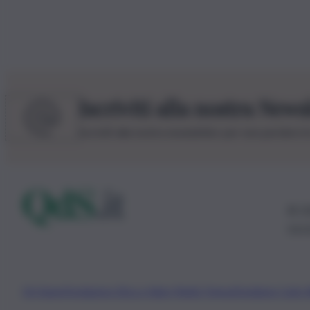
Iscriviti alla nostra News
Iscriviti alla nostra newsletter per non perdere 
© 20
0115
Chi Siamo
Fondazione Etica e Valori Marilù Tregua
Fondatore Carlo 