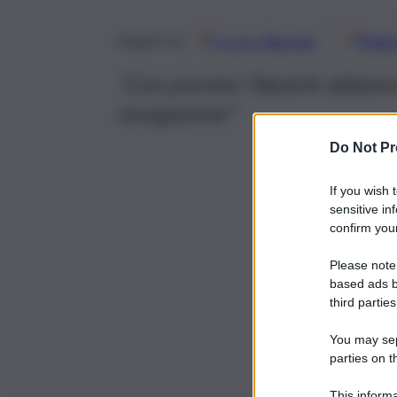
Google
Discover
Fonti 
Seguici su
“Con premier Takaichi abbiamo
navigazione”
Do Not Pr
If you wish 
sensitive in
confirm your
Please note
based ads b
third parties
You may sepa
parties on t
This informa