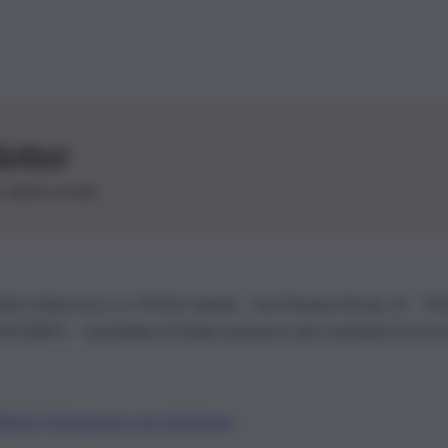
letter
le ultime novità
26 | Ediservice s.r.l. 95126 Catania – Via Principe Nicola, 22 – P
3210875 – Quotidiano di Sicilia usufruisce dei contributi di cui al
Alberto Tregua
Lavora con noi
Gerenza