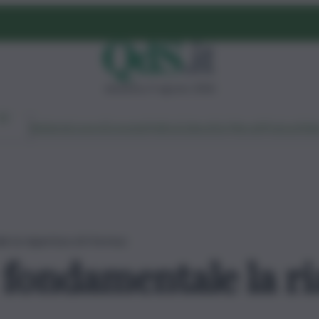
domenica 9 agosto 2026
Ambiente
Lavoro
Economia
Politica
Cultura
Dai Mercati
Podcast
Vid
le la riapertura di Hormuz
 fondamentale la ri