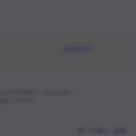
Iscriviti Ora
.IVA: 01153210875 – Cciaa Catania n.
 D.lgs n. 70/2017