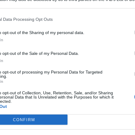
 that may further disclose it to other third parties.
giapponese Sanae Takaichi “abbiamo espresso soddisfazione
 e Iran ribadendo la fondamentale importanza della
l Data Processing Opt Outs
a della libertà di navigazione. Una sintonia confermata
o congiunto che è stato diramato da Italia Regno Unito,
o opt-out of the Sharing of my personal data.
del Consiglio Giorgia Meloni, nelle dichiarazioni alla
In
o opt-out of the Sale of my Personal Data.
In
to opt-out of processing my Personal Data for Targeted
ing.
In
o opt-out of Collection, Use, Retention, Sale, and/or Sharing
ersonal Data that Is Unrelated with the Purposes for which it
lected.
Out
CONFIRM