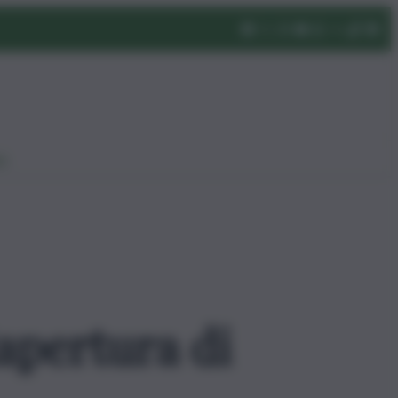
eo
apertura di