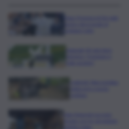
Papa: Presenza di Dio nelle
nostre vite in grado di
cambiare tutto
Nagasaki, 81 anni dopo
l’atomica: “Il nucleare è
male assoluto”
Coldiretti: Filiera bufalina
solida ed in crescita
continua
Nals Margreid racconta
l’estate con tre vini simbolo
dell’Alto Adige