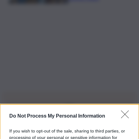
Do Not Process My Personal Information
Iscriviti alla nostra Newsletter
If you wish to opt-out of the sale, sharing to third parties, or
Iscriviti alla nostra newsletter per non perdere le ultime
processing of your personal or sensitive information for