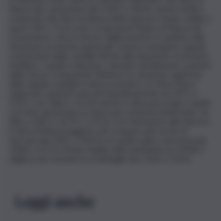
fiducia dei consumatori (da 100,9 a 104,0), mentre l’indice
composito del clima di fiducia delle imprese rimane stabile a
quota 109,1. Tra le serie componenti l’indice di fiducia dei
consumatori, sono in deciso miglioramento le opinioni sulla
situazione economica generale, mentre emergono segnali
contrastanti dalle variabili riferite alla situazione economica
familiare. I quattro indicatori calcolati mensilmente a partire
dalle stesse componenti riflettono le variazioni registrate
dalle singole variabili: il clima economico e il clima futuro
registrano aumenti marcati (rispettivamente da 107,6 a
114,5 e da 108,6 a 113,4) mentre il clima personale e quello
corrente aumentano in misura più contenuta (nell’ordine, da
98,6 a 100,5 e da 95,7 a 97,6). Con riferimento alle imprese,
il clima di fiducia peggiora nel comparto dei servizi di
mercato (da 104,2 a 103,3) e in quello delle costruzioni (da
158,8 a 157,2), rimane stabile nella manifattura (a 102,8) e
migliora nel commercio al dettaglio (da 110,6 a 114,6).
Leggi anche