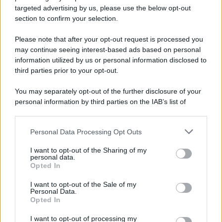
novità
targeted advertising by us, please use the below opt-out
section to confirm your selection.
Iscriviti Ora
Please note that after your opt-out request is processed you
may continue seeing interest-based ads based on personal
information utilized by us or personal information disclosed to
third parties prior to your opt-out.
You may separately opt-out of the further disclosure of your
personal information by third parties on the IAB’s list of
© 2026 | Ediservice s.r.l. 95126 Catania – Via Principe
downstream participants.
Nicola, 22 – P.IVA: 01153210875 – Cciaa Catania n.
Personal Data Processing Opt Outs
This information may also be disclosed by us to third parties
01153210875 – Quotidiano di Sicilia usufruisce dei
on the IAB’s List of Downstream Participants that may further
contributi di cui al D.lgs n. 70/2017
I want to opt-out of the Sharing of my
disclose it to other third parties.
personal data.
Opted In
I want to opt-out of the Sale of my
Personal Data.
Chi Siamo
Opted In
Fondazione Etica e Valori Marilù Tregua
Fondatore Carlo Alberto Tregua
Lavora con noi
I want to opt-out of processing my