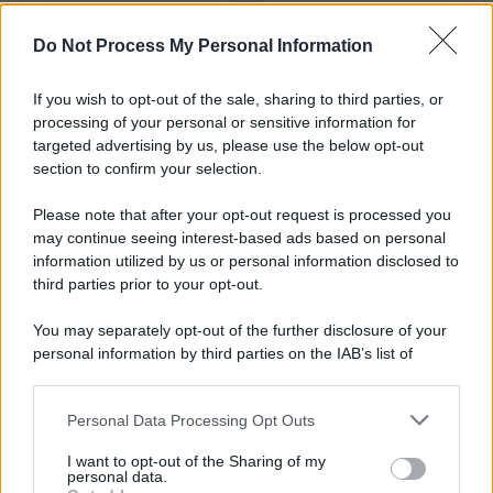
Do Not Process My Personal Information
Iscriviti alla nostra Newsletter
If you wish to opt-out of the sale, sharing to third parties, or
Iscriviti alla nostra newsletter per non perdere le ultime
processing of your personal or sensitive information for
novità
targeted advertising by us, please use the below opt-out
section to confirm your selection.
Iscriviti Ora
Please note that after your opt-out request is processed you
may continue seeing interest-based ads based on personal
information utilized by us or personal information disclosed to
third parties prior to your opt-out.
You may separately opt-out of the further disclosure of your
personal information by third parties on the IAB’s list of
© 2026 | Ediservice s.r.l. 95126 Catania – Via Principe
downstream participants.
Nicola, 22 – P.IVA: 01153210875 – Cciaa Catania n.
Personal Data Processing Opt Outs
This information may also be disclosed by us to third parties
01153210875 – Quotidiano di Sicilia usufruisce dei
on the IAB’s List of Downstream Participants that may further
contributi di cui al D.lgs n. 70/2017
I want to opt-out of the Sharing of my
disclose it to other third parties.
personal data.