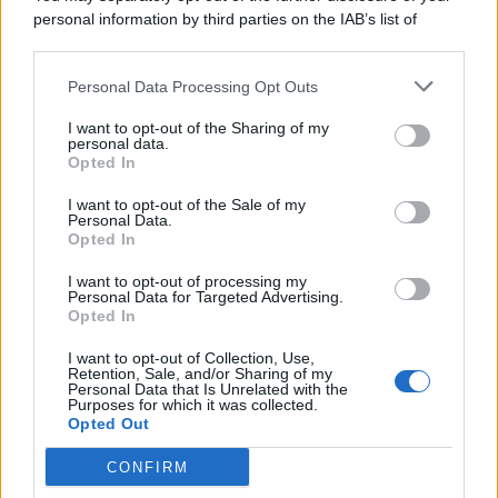
personal information by third parties on the IAB’s list of
© 2026 | Ediservice s.r.l. 95126 Catania – Via Principe
downstream participants.
Nicola, 22 – P.IVA: 01153210875 – Cciaa Catania n.
Personal Data Processing Opt Outs
This information may also be disclosed by us to third parties
01153210875 – Quotidiano di Sicilia usufruisce dei
on the IAB’s List of Downstream Participants that may further
contributi di cui al D.lgs n. 70/2017
I want to opt-out of the Sharing of my
disclose it to other third parties.
personal data.
Opted In
I want to opt-out of the Sale of my
Personal Data.
Chi Siamo
Opted In
Fondazione Etica e Valori Marilù Tregua
Fondatore Carlo Alberto Tregua
Lavora con noi
I want to opt-out of processing my
Personal Data for Targeted Advertising.
Gerenza
Opted In
I want to opt-out of Collection, Use,
Retention, Sale, and/or Sharing of my
Personal Data that Is Unrelated with the
Purposes for which it was collected.
Opted Out
Scarica l’app
CONFIRM