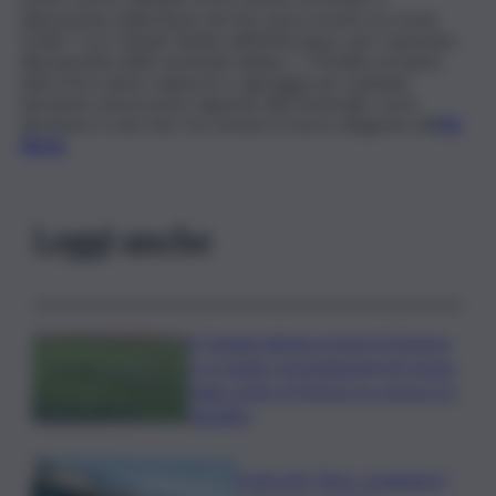
disposizione della Roma nel mio nuovo incarico in modo
totale”. Così Claudio Ranieri all’ANSA dopo aver rinunciato
alla panchina della nazionale italiana. “I Friedkin mi hanno
dato il loro pieno supporto e appoggio per qualsiasi
decisione avessi preso riguardo alla Nazionale, ma la
decisione è solo mia”, ha concluso il nuovo dirigente dell
‘As
Roma.
Leggi anche
Il Catania elimina ai rigori il Vicenza
e si regala i trentaduesimi di Coppa
Italia contro il Parma: la cronaca e il
tabellino
Truffa del “finto carabiniere”,