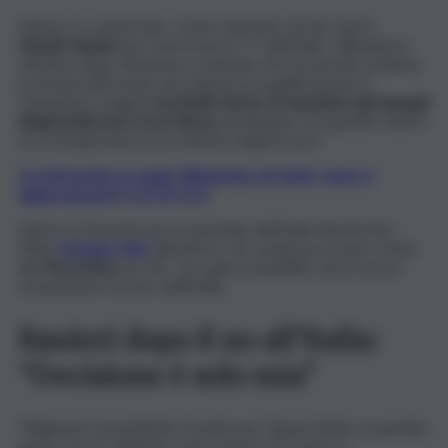
Adesso è confermato. Come riportato da Sky Sport,
Claudio Ranieri
non sarà il nuovo CT dell’Italia. L’allenatore,
ritiratosi dopo l’immensa cavalcata che ha portato la Roma
in Europa (sfiorando una clamorosa qualificazione in
Champions League)
ha infatti deciso di rispettare gli impegni
dirigenziali presi con la Roma,
declinando con grande dolore
ma consapevolezza la richiesta degli Azzurri.
Iscriviti gratis al canale WhatsApp di QdS.it, news e
aggiornamenti CLICCA QUI
Adesso, il favorito per la panchina dell’Italia diventa l’ex
Milan
Stefano Pioli,
allenatore che sembrava essere vicino
alla
Fiorentina
ma che, con ogni probabilità, sarà il nuovo
commissario tecnico dell’Italia.
Ranieri dopo il no all’Italia:
“Decisione è solo mia”
“Ringrazio il presidente Gravina per l’opportunità, un grande
onore, ma ho riflettuto ed ho deciso di restare a