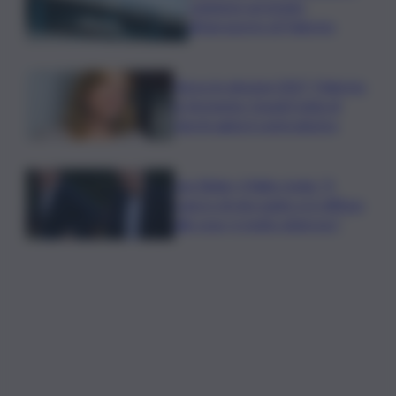
catanese arrestato
all’aeroporto di Palermo
Verso le elezioni 2027, Palermo
in fermento: l’avanti tutta di
Varchi agita il centrodestra
Joe Biden, il figlio rivela: “Il
cancro di mio padre si è diffuso
alle ossa, è molto doloroso”