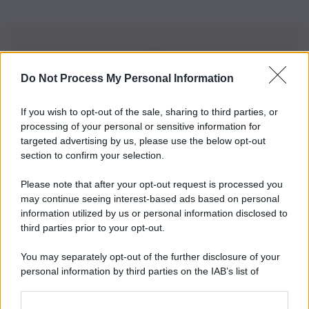
Do Not Process My Personal Information
Iscriviti alla nostra Newsletter
If you wish to opt-out of the sale, sharing to third parties, or
Iscriviti alla nostra newsletter per non perdere le ultime
processing of your personal or sensitive information for
novità
targeted advertising by us, please use the below opt-out
section to confirm your selection.
Iscriviti Ora
Please note that after your opt-out request is processed you
may continue seeing interest-based ads based on personal
information utilized by us or personal information disclosed to
third parties prior to your opt-out.
You may separately opt-out of the further disclosure of your
personal information by third parties on the IAB’s list of
© 2026 | Ediservice s.r.l. 95126 Catania – Via Principe
downstream participants.
Nicola, 22 – P.IVA: 01153210875 – Cciaa Catania n.