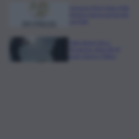
Consorzio Pinot Grigio Delle
Venezie rinnova partnership
con Fidal
Caldo almeno fino a
Ferragosto: attesi 38-39
gradi a Roma e Milano