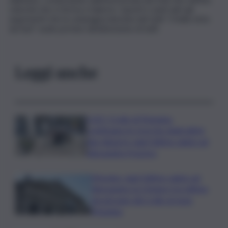
velocità che si ferma a Salerno. Questi e tanti altri gli
argomenti che la campagna lanciata dal QdS “L’Italia vista
da Sud” vuole portare all’attenzione di tutti
Leggi anche
LIVE | Crollo di Pistunina,
continuano le ricerche degli ultimi
due dispersi: oggi l’ultimo saluto ad
Alessandra Frazzica
Messina, oggi l’ultimo saluto ad
Alessandra: la 21enne è la vittima
più giovane del crollo al rione
Pistunina