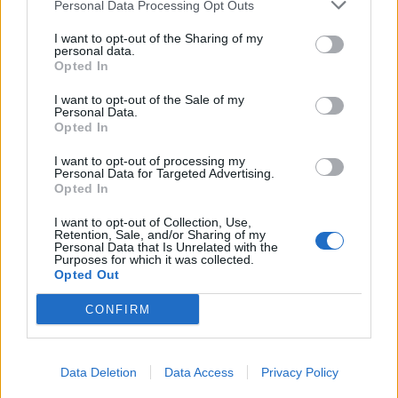
Personal Data Processing Opt Outs
This information may also be disclosed by us to third parties
01153210875 – Quotidiano di Sicilia usufruisce dei
on the IAB’s List of Downstream Participants that may further
contributi di cui al D.lgs n. 70/2017
I want to opt-out of the Sharing of my
disclose it to other third parties.
personal data.
Opted In
I want to opt-out of the Sale of my
Personal Data.
Chi Siamo
Opted In
Fondazione Etica e Valori Marilù Tregua
Fondatore Carlo Alberto Tregua
Lavora con noi
I want to opt-out of processing my
Personal Data for Targeted Advertising.
Gerenza
Opted In
I want to opt-out of Collection, Use,
Retention, Sale, and/or Sharing of my
Personal Data that Is Unrelated with the
Purposes for which it was collected.
Opted Out
Scarica l’app
CONFIRM
Privacy Policy
Preferenze Privacy
Data Deletion
Data Access
Privacy Policy