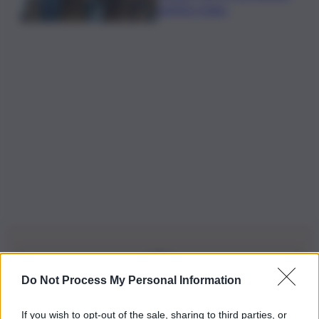
dell’Alto Adige
Do Not Process My Personal Information
Iscriviti alla nostra Newsletter
If you wish to opt-out of the sale, sharing to third parties, or