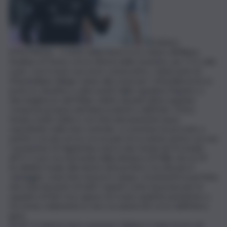
TORINO
(ITALPRESS) – Il 2022 della Serie A si è chiuso all’Allianz
Stadium di Torino con la vittoria della Juventus, per 3-0, sulla
Lazio. Con il sesto successo consecutivo, i bianconeri di
Massimiliano Allegri vanno alla sosta per i Mondiali al terzo
posto in classifica, a dieci punti dalla capolista Napoli e a
due lunghezze dal Milan, subito davanti all’accoppiata
composta proprio dai biancocelesti e dall’Inter. Primo
tempo molto tattico con ritmi decisamente bassi,
soprattutto nella fase centrale. La Juventus ha provato a
partire con più verve e in un paio di occasioni, prima con una
conclusione di Fagioli bloccata in due tempi da Provedel
all’11’ e poi con una botta dalla distanza di Milik che al 19′
ha sibilato il palo alla destra del portiere, ha sfiorato il
vantaggio. Lazio ben messa in campo, movimenti in perfetta
sincronia da parte di tutti i reparti come da prassi per le
squadre di Sarri ma capace di creare qualche pensierino a
Szczesny solamente in rare occasioni nel corso dell’intera
gara.
Al 43′ è stata la Juve a passare: Rabiot è stato bravo ad