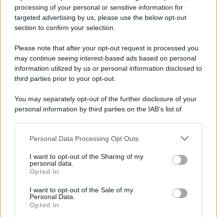
Iscriviti alla nostra newsletter per non perdere le ultime
processing of your personal or sensitive information for
novità
targeted advertising by us, please use the below opt-out
section to confirm your selection.
Iscriviti Ora
Please note that after your opt-out request is processed you
may continue seeing interest-based ads based on personal
information utilized by us or personal information disclosed to
third parties prior to your opt-out.
You may separately opt-out of the further disclosure of your
personal information by third parties on the IAB’s list of
© 2026 | Ediservice s.r.l. 95126 Catania – Via Principe
downstream participants.
Nicola, 22 – P.IVA: 01153210875 – Cciaa Catania n.
Personal Data Processing Opt Outs
This information may also be disclosed by us to third parties
01153210875 – Quotidiano di Sicilia usufruisce dei
on the IAB’s List of Downstream Participants that may further
contributi di cui al D.lgs n. 70/2017
I want to opt-out of the Sharing of my
disclose it to other third parties.
personal data.
Opted In
I want to opt-out of the Sale of my
Personal Data.
Chi Siamo
Opted In
Fondazione Etica e Valori Marilù Tregua
Fondatore Carlo Alberto Tregua