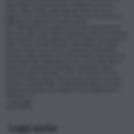
approfittare di un’imprecisione di Milinkovic-Savic e a
rubare palla al serbo, palla lunga per Kean che con un
leggero tocco di destro ha controllato prima di alzare un
pallonetto e superare Provedel in uscita.
Al 9′ della ripresa è arrivata la terza rete consecutiva di
Kean che, dopo il gol-vittoria di giovedì a Verona, ha firmato
una doppietta: da una palla persa da Cataldi su pressione di
Milik è stato Locatelli a lanciare sulla sinistra per Kostic,
l’esterno serbo ha provato la conclusione da posizione
defilata e sulla respinta corta di Provedel è stato ancora la
punta di Vercelli a depositare in rete con un facile tap-in. I
padroni di casa hanno continuato a mantenere alta la
pressione anche nel finale e, al 44′, Di Maria ha servito
sull’out di sinistra Chiesa che ha messo in mezzo un cross
rasoterra sul quale Milik, completamente libero al centro
dell’area, ha dovuto solo spingere in rete il pallone per il
definitivo 3-0.
– foto Image –
(ITALPRESS).
Leggi anche