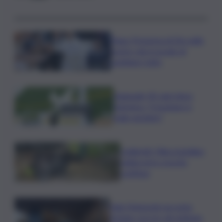
Papa: Presenza di Dio nelle
nostre vite in grado di
cambiare tutto
Nagasaki, 81 anni dopo
l’atomica: “Il nucleare è
male assoluto”
Coldiretti: Filiera bufalina
solida ed in crescita
continua
Nals Margreid racconta
l’estate con tre vini simbolo