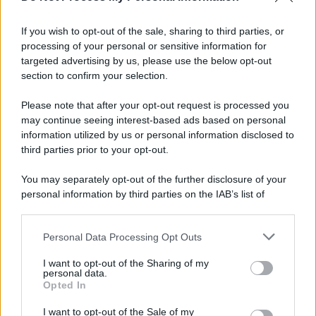
Iscriviti alla nostra Newsletter
If you wish to opt-out of the sale, sharing to third parties, or
Iscriviti alla nostra newsletter per non perdere le ultime
processing of your personal or sensitive information for
novità
targeted advertising by us, please use the below opt-out
section to confirm your selection.
Iscriviti Ora
Please note that after your opt-out request is processed you
may continue seeing interest-based ads based on personal
information utilized by us or personal information disclosed to
third parties prior to your opt-out.
You may separately opt-out of the further disclosure of your
personal information by third parties on the IAB’s list of
© 2026 | Ediservice s.r.l. 95126 Catania – Via Principe
downstream participants.
Nicola, 22 – P.IVA: 01153210875 – Cciaa Catania n.
Personal Data Processing Opt Outs
This information may also be disclosed by us to third parties
01153210875 – Quotidiano di Sicilia usufruisce dei
on the IAB’s List of Downstream Participants that may further
contributi di cui al D.lgs n. 70/2017
I want to opt-out of the Sharing of my
disclose it to other third parties.
personal data.
Opted In
I want to opt-out of the Sale of my