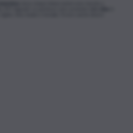
ampedusa
, dove cinque imbarcazioni sono riuscite a
e 297 migranti. Le partenze sono avvenute dalla
Libia
. A
Egitto, Siria, Sudan e Somalia. Tra loro anche diversi