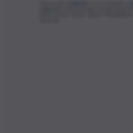
Nuova notte di
sbarchi
lo scorso 19 aprile a
L
raggiungere l’isola portando complessivament
bordo, uomini e donne originari di Bangladesh, 
minorenni.