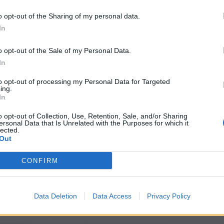
o opt-out of the Sharing of my personal data.
 ore del mattino di oggi martedì 22 aprile, sono arrivati 85
In
t, news e aggiornamenti CLICCA QUI
o opt-out of the Sale of my Personal Data.
In
a costiera
, quest’ultimi hanno messo in salvo le
 confine tra le aree del Sar della Libia e di malta, a circa
to opt-out of processing my Personal Data for Targeted
ing.
In
usa, confermato anche un
o opt-out of Collection, Use, Retention, Sale, and/or Sharing
ersonal Data that Is Unrelated with the Purposes for which it
lected.
Out
 migranti sbarcati sull’isola di Lampedusa – in
CONFIRM
rtezza della morte della persona è arrivata una volta
co dei migranti.
Data Deletion
Data Access
Privacy Policy
rso 19 aprile