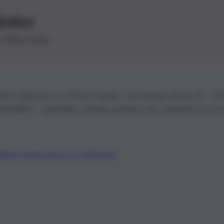
letter
le ultime novità
26 | Ediservice s.r.l. 95126 Catania – Via Principe Nicola, 22 – P
3210875 – Quotidiano di Sicilia usufruisce dei contributi di cui al
Alberto Tregua
Lavora con noi
Gerenza