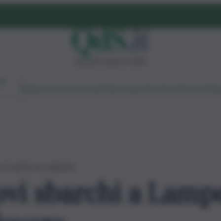
giovedì 6 agosto 2026
Ambiente
Lavoro
Economia
Politica
Cultura
Dai Mercati
Podcast
Vid
 c’è anche un cadavere
ovi sbarchi a Lampe