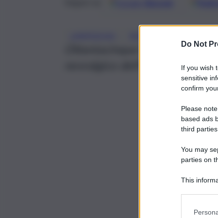
Google
Discover
Fonti 
Seguici su
, 
, 
LAMPEDUSA
MIGRANTI
MIGRANT
Do Not Pr
Ottantacinque le persone sbar
nevralgico dell’Isola
If you wish 
sensitive in
confirm your
Please note
based ads b
third parties
You may sepa
parties on t
This informa
Participants
Persona