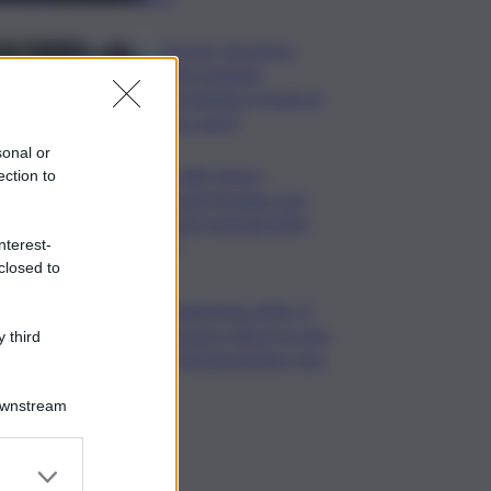
Guccini, Zucchero:
“Stai soltando
dormendo in fondo al
mio cuore”
sonal or
Contratti, Aran e
ection to
sindacati firmano Ccnl
Funzioni Centrali 2025-
nterest-
2027
closed to
Vendemmia 2026, R.
Abruzzo riduce le rese
 third
di Montepulciano Doc
Downstream