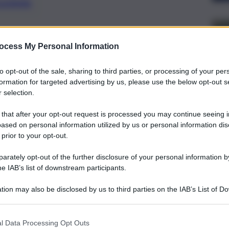
preferite
I LAMPEDUSA
ocess My Personal Information
cate nel molo Favarolo, punto
to opt-out of the sale, sharing to third parties, or processing of your per
formation for targeted advertising by us, please use the below opt-out s
 selection.
 that after your opt-out request is processed you may continue seeing i
ased on personal information utilized by us or personal information dis
 prior to your opt-out.
rately opt-out of the further disclosure of your personal information by
he IAB’s list of downstream participants.
tion may also be disclosed by us to third parties on the IAB’s List of 
 that may further disclose it to other third parties.
l Data Processing Opt Outs