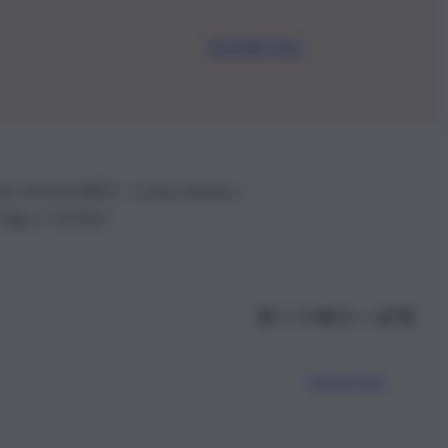
Iscriviti Ora
.IVA: 01153210875 – Cciaa Catania n.
 D.lgs n. 70/2017
Scarica l’app