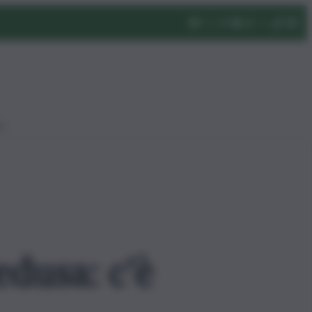
eo
dusa: c’è