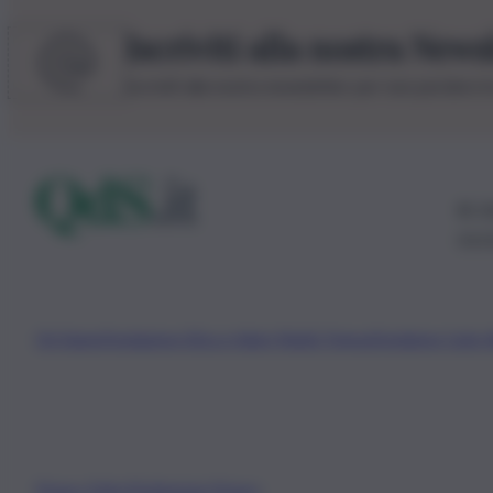
Iscriviti alla nostra News
Iscriviti alla nostra newsletter per non perdere 
© 20
0115
Chi Siamo
Fondazione Etica e Valori Marilù Tregua
Fondatore Carlo 
Privacy Policy
Preferenze Privacy