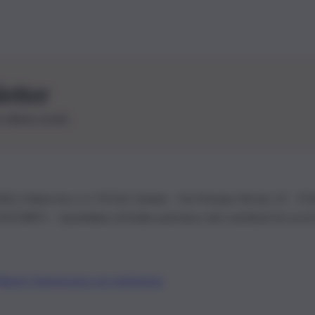
letter
le ultime novità
26 | Ediservice s.r.l. 95126 Catania – Via Principe Nicola, 22 – P
3210875 – Quotidiano di Sicilia usufruisce dei contributi di cui al
Alberto Tregua
Lavora con noi
Gerenza