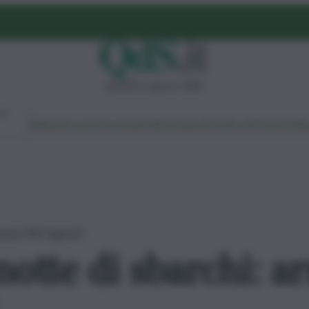
giovedì 6 agosto 2026
Ambiente
Lavoro
Economia
Politica
Cultura
Dai Mercati
Podcast
Vid
 quasi 300 migranti
tte di sbarchi: ar