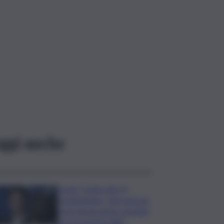
ggi anche
Covid, ‘Conte-day’ in
commissione: “non sono un
eroe ma un uomo corretto,
non troverete nulla”