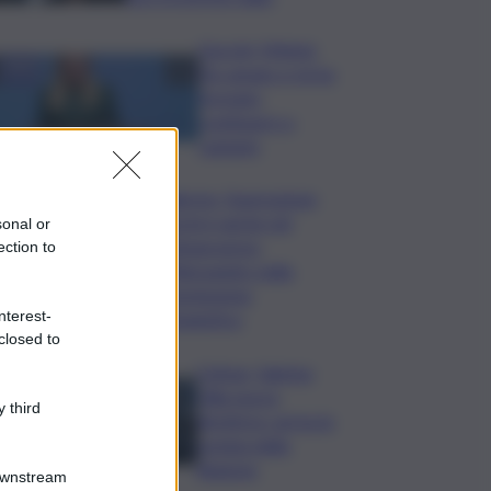
Guccini, Meloni:
l’ho amato e mi ha
formato,
continuerò a
cantarlo
Palermo, l’operazione
Varchi è anche nel
sonal or
Sottogoverno:
ection to
D’Alessandro nella
commissione
nterest-
Urbanistica
closed to
Cefpas, Sabrina
Cillia nuova
 third
direttrice: arriva la
nomina della
Regione
Downstream