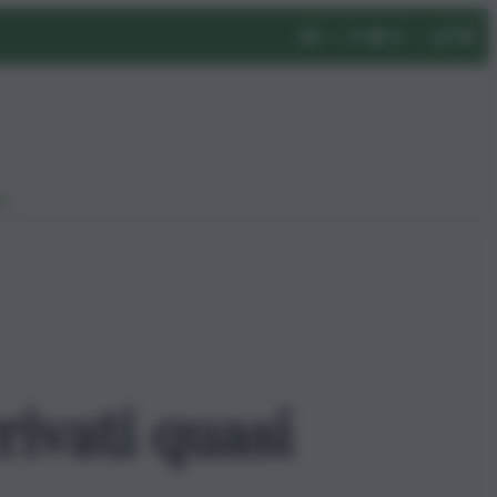
eo
rivati quasi