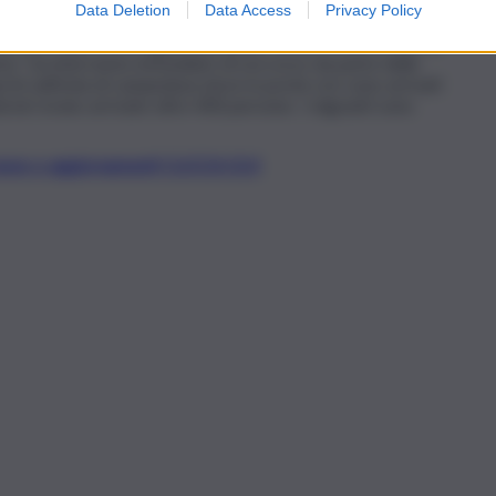
Data Deletion
Data Access
Privacy Policy
tex
per una barca in ferro con circa 40 persone a bordo. La
la Mare Jonio a 90 miglia di distanza, ovvero circa 10 ore di
sto “un intervento immediato di soccorso da parte delle
archi sull’isola di Lampedusa dove in poche ore sono arrivati
à ieri erano arrivate oltre 400 persone. I migranti sono
t, news e aggiornamenti CLICCA QUI