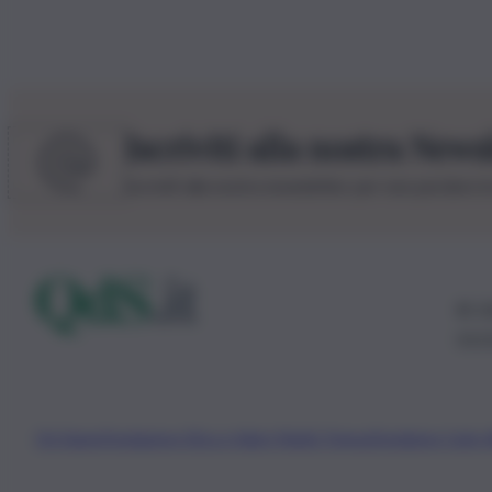
Iscriviti alla nostra News
Iscriviti alla nostra newsletter per non perdere 
© 20
0115
Chi Siamo
Fondazione Etica e Valori Marilù Tregua
Fondatore Carlo 