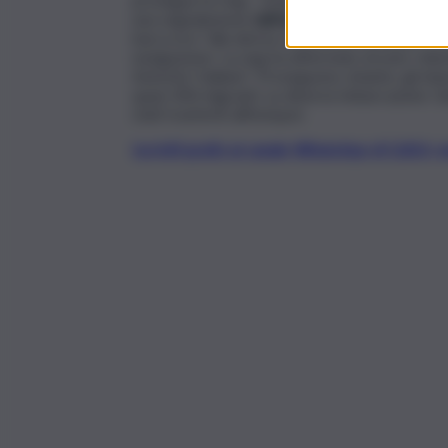
una segnalazione
dall’aereo Osprey2 di Fron
barca era “alla deriva col motore in avaria” e 
navigazione. La ong ha affermato di aver chie
Autorita’ Italiane”. Proseguono, intanto, gli sb
quasi 300 migranti, su diverse imbarcazioni. Gi
stati trasferiti all’hotspot.
Iscriviti gratis al canale WhatsApp di QdS.i