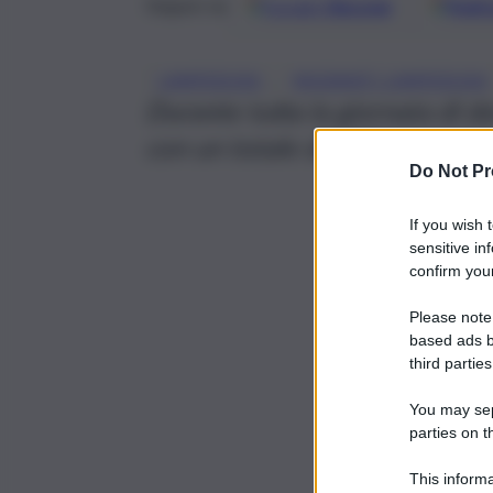
Google
Discover
Fonti 
Seguici su
, 
LAMPEDUSA
MIGRANTI LAMPEDUSA
Durante tutta la giornata di d
con un totale di 487 persone:
Do Not Pr
If you wish 
sensitive in
confirm your
Please note
based ads b
third parties
You may sepa
parties on t
This informa