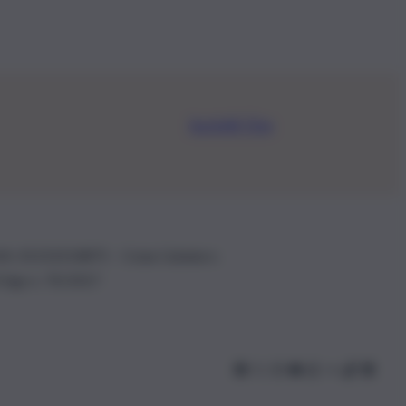
Iscriviti Ora
.IVA: 01153210875 – Cciaa Catania n.
 D.lgs n. 70/2017