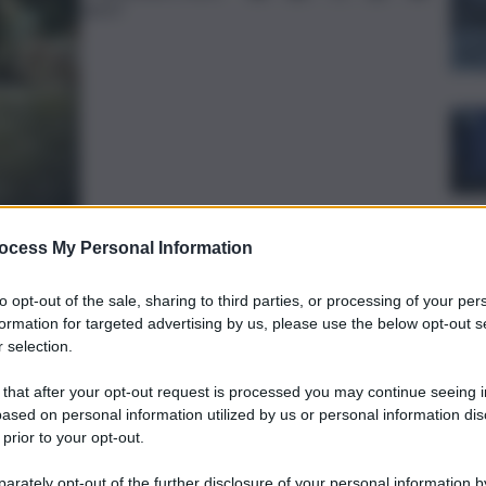
10:57
ocess My Personal Information
preferite
to opt-out of the sale, sharing to third parties, or processing of your per
formation for targeted advertising by us, please use the below opt-out s
 selection.
rsi membri dell’Ars si spendono per dei
ilia, che continuano da anni a vivere in
 that after your opt-out request is processed you may continue seeing i
ased on personal information utilized by us or personal information dis
 prior to your opt-out.
rately opt-out of the further disclosure of your personal information by