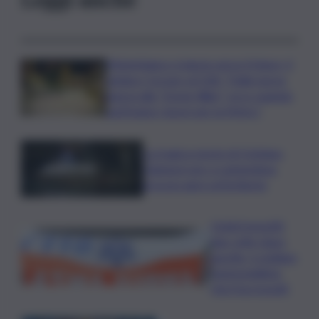
Misterbianco si lancia verso il futuro, il
sindaco Corsaro al QdS: “Dalla nuova
piazza alla “Green Way”: ecco quando
partiranno i lavori per la Metro”
La tragica morte di Cristiano
Giamporcaro a Lampedusa,
procura apre un’inchiesta
Ciclisti investiti
due volte dopo
una lite, è siciliano
l’automobilista
che li ha travolti