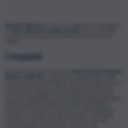
Eurospin Sicilia S.p.A,
ricerca per ampliamento dell’organico
un
Capo settore per la Sicilia orientale
che si occupi della
corretta gestione dei punti vendita sparsi sul territorio
siciliano.
I requisiti
Si richiede esperienza nel ruolo di
almeno tre anni maturata
all’interno della Gdo.
Costituiscono requisiti indispensabili
massima serietà e disponibilità, capacità di pianificazione ed
autonomia lavorativa, eccellenti capacità di leadership e
team working, attitudine alla formazione e gestione del
personale, disponibilità a spostamenti quotidiani nell’ambito
dell’area geografica indicata, flessibilità, disponibilità a
lavorare su turni festivi. Costituisce un valore aggiunto il
possesso di un titolo di studio universitario. Precedenti
esperienze maturate nel ruolo in aziende strutturate
saranno valutate positivamente. Titolo di studio