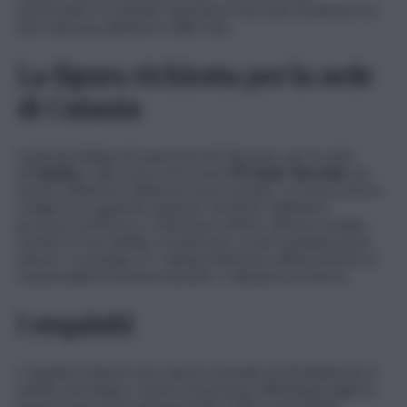
universitario. Si richiede esperienza nel ruolo di almeno tre
anni maturata all’interno della Gdo.
La figura richiesta per la sede
di Catania
L’azienda italiana di supermercati discount, per la sede
di
Catania
, è alla ricerca di un/una
HR Junior Recruiter
da
inserire all’interno dell’area risorse umane. La risorsa dovrà
svolgere le seguenti mansioni: Gestione dell’intero
processo di Ricerca e Selezione relativo all’area vendite;
Gestire le fasi dell’iter di selezione, ovvero pubblicazione
annunci, screening CV, colloqui telefonici, affiancamento ai
responsabili di funzione durante i colloqui in presenza.
I requisiti
I requisiti richiesti sono: laurea triennale preferibilmente in
ambito psicologico; nuona conoscenza della lingua inglese;
buona conoscenza del pacchetto Office; automuniti;