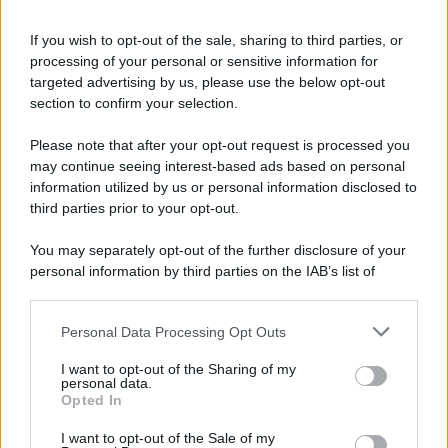
Iscriviti alla nostra Newsletter
If you wish to opt-out of the sale, sharing to third parties, or
Iscriviti alla nostra newsletter per non perdere le ultime
processing of your personal or sensitive information for
novità
targeted advertising by us, please use the below opt-out
section to confirm your selection.
Iscriviti Ora
Please note that after your opt-out request is processed you
may continue seeing interest-based ads based on personal
information utilized by us or personal information disclosed to
third parties prior to your opt-out.
You may separately opt-out of the further disclosure of your
personal information by third parties on the IAB’s list of
© 2026 | Ediservice s.r.l. 95126 Catania – Via Principe
downstream participants.
Nicola, 22 – P.IVA: 01153210875 – Cciaa Catania n.
Personal Data Processing Opt Outs
This information may also be disclosed by us to third parties
01153210875 – Quotidiano di Sicilia usufruisce dei
on the IAB’s List of Downstream Participants that may further
contributi di cui al D.lgs n. 70/2017
I want to opt-out of the Sharing of my
disclose it to other third parties.
personal data.
Opted In
I want to opt-out of the Sale of my