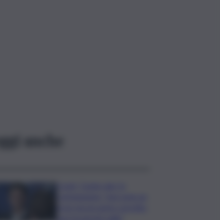
ggi anche
Covid, ‘Conte-day’ in
commissione: “non sono un
eroe ma un uomo corretto,
non troverete nulla”