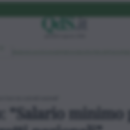
giovedì 6 agosto 2026
Ambiente
Lavoro
Economia
Politica
Cultura
Dai Mercati
Podcast
Vid
ri fuori da contratti nazionali”
: “Salario minimo 