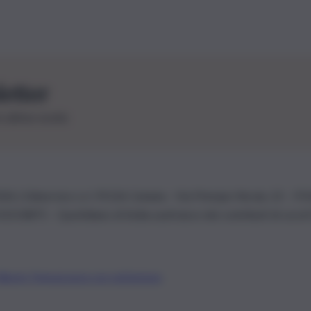
letter
le ultime novità
26 | Ediservice s.r.l. 95126 Catania – Via Principe Nicola, 22 – P
3210875 – Quotidiano di Sicilia usufruisce dei contributi di cui al
Alberto Tregua
Lavora con noi
Gerenza