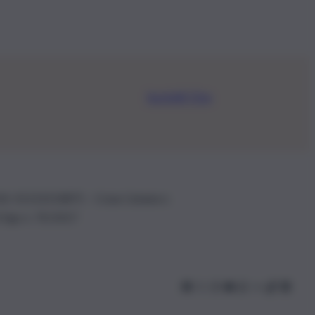
Iscriviti Ora
.IVA: 01153210875 – Cciaa Catania n.
 D.lgs n. 70/2017