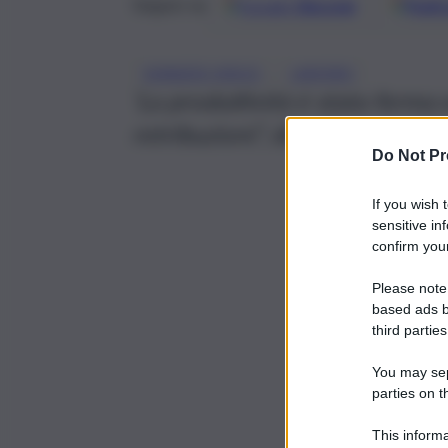
Google
Discover
Fonti 
Seguici su
, 
IGNAZIO VISCO
LAVORO
‘La produttività è stata ferma e
retribuzioni”, dice il governato
Do Not Pr
If you wish 
sensitive in
confirm your
Please note
based ads b
third parties
You may sepa
parties on t
This informa