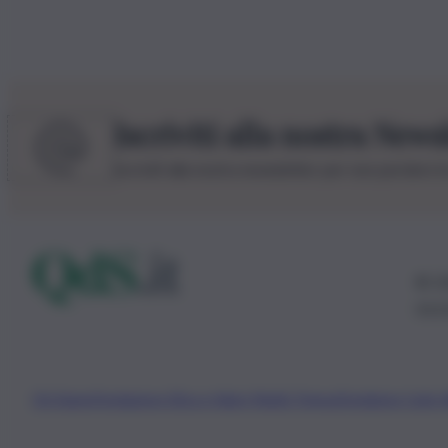
Iscriviti alla nostra News
Iscriviti alla nostra newsletter per non perdere 
© 20
0115
Chi Siamo
Fondazione Etica e Valori Marilù Tregua
Fondatore Carlo 