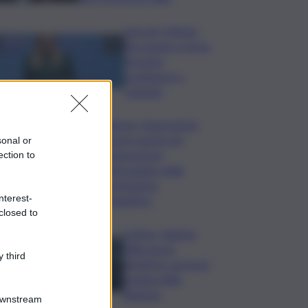
Guccini, Meloni:
l’ho amato e mi ha
formato,
continuerò a
cantarlo
Palermo, l’operazione
Varchi è anche nel
sonal or
Sottogoverno:
ection to
D’Alessandro nella
commissione
nterest-
Urbanistica
closed to
Cefpas, Sabrina
Cillia nuova
 third
direttrice: arriva la
nomina della
Regione
Downstream