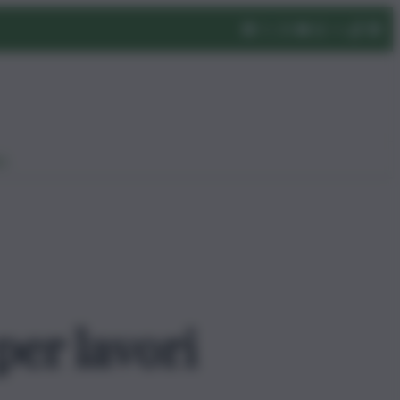
eo
per lavori