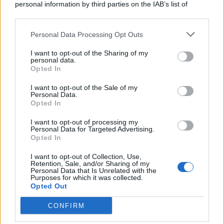
personal information by third parties on the IAB’s list of
© 2026 | Ediservice s.r.l. 95126 Catania – Via Principe
downstream participants.
Nicola, 22 – P.IVA: 01153210875 – Cciaa Catania n.
Personal Data Processing Opt Outs
This information may also be disclosed by us to third parties
01153210875 – Quotidiano di Sicilia usufruisce dei
on the IAB’s List of Downstream Participants that may further
contributi di cui al D.lgs n. 70/2017
I want to opt-out of the Sharing of my
disclose it to other third parties.
personal data.
Opted In
I want to opt-out of the Sale of my
Personal Data.
Chi Siamo
Opted In
Fondazione Etica e Valori Marilù Tregua
Fondatore Carlo Alberto Tregua
Lavora con noi
I want to opt-out of processing my
Personal Data for Targeted Advertising.
Gerenza
Opted In
I want to opt-out of Collection, Use,
Retention, Sale, and/or Sharing of my
Personal Data that Is Unrelated with the
Purposes for which it was collected.
Opted Out
Scarica l’app
CONFIRM
Privacy Policy
Preferenze Privacy