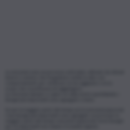
Le emozioni sono un processo articolato, attivato da stimoli
interni o esterni, che l’organismo mette in atto con
comportamenti, per verificare se ha raggiunto o no lo
scopo che si prefissava di raggiungere.
Le emozioni aiutano a capire se nella nostra quotidianità, i
bisogni più importanti sono appagati o meno.
Se per la maggior parte del tempo provi emozioni piacevoli,
i tuoi bisogni più importanti sono appagati, se provi per la
maggior parte del tempo emozioni spiacevoli, forse bisogni
per te importanti non stanno trovando il giusto