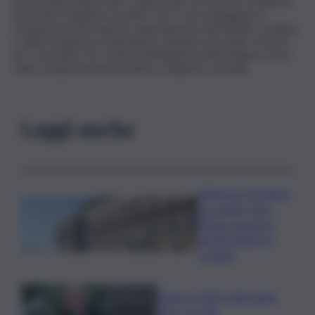
un’emozione piacevole o spiacevole, provoca la comparsa
di pensieri negativi e positivi, che si accompagnano a
reazioni psicosomatiche, quali aumento del battito cardiaco
e della frequenza respiratoria, tensioni muscolari, tremori,
etc.; i pensieri e le reazioni fisiologiche determinano a loro
volta comportamenti positivi o negativi correlati.
Leggi anche
Manovra Coesione
e crescita, Anci:
“Bene aumento
trasferimenti ai
comuni”
Sogin: in 2025 utile balza
oltre 2,5 mln,