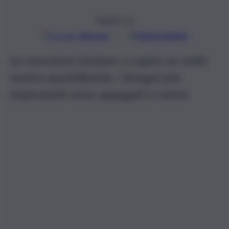
Seguici su
Google
Discover
Fonti preferite
Le emozioni aiutano a capire se nella
nostra quotidianità, i bisogni più
importanti sono appagati o meno