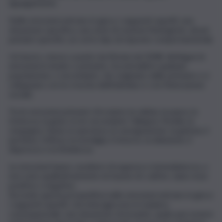
appagamento.
Nelle emozioni entrano in gioco i seguenti aspetti: una
situazione specifica, una serie di reazioni fisiologiche, alcuni
pensieri specifici, un certo tipo di risposte comportamentali.
Un lavoro, messo a punto da Ekman nel 2008, distingue le
emozioni in innate o primarie, riscontrabili in qualsiasi
popolazione, e secondarie, che originano dalle primarie e si
sviluppano con la crescita dell’individuo e con l’interazione
sociale.
Tra le emozioni primarie ritroviamo la rabbia, la paura, la
tristezza, la gioia; tra le secondarie: l’allegria, l’invidia, la
vergogna, l’ansia, la speranza, la rassegnazione, la gelosia, il
perdono, l’offesa, la nostalgia, il rimorso, la delusione, il
disprezzo e la timidezza.
Le emozioni hanno carattere di urgenza e immediatezza, e
non sono qualitativamente né buone né cattive, siano esse
positive o negative.
Secondo questa prospettiva nelle emozioni entrano in gioco
i seguenti aspetti, che interagiscono in maniera
consequenziale: una situazione stressante, quale può essere