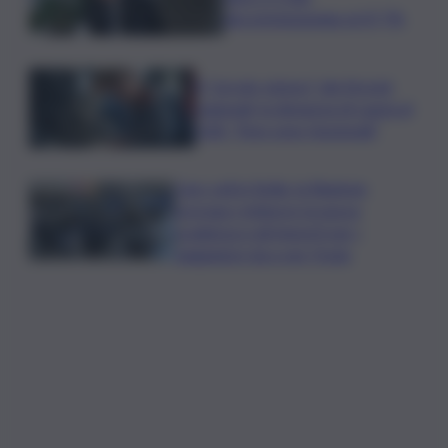
decommissioning al 47,7%
Il “circolo vizioso” dei tirocini
regionali, la denuncia di Lauria al
QdS: “Non sono funzionali”
Caro voli in Sicilia, la Regione
proroga i rimborsi: la nuova
scadenza e gli importi per i
viaggiatori da e per l’Isola