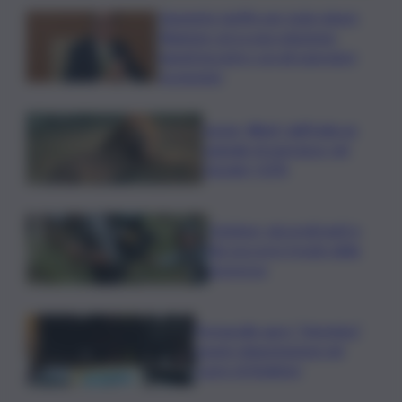
Aumento tariffe per isole minori,
Regione cerca una soluzione:
lunedì incontro con gli operatori
economici
Leone, Wwf: dall’India un
segnale di speranza, nel
Gurajat +32%
Outdoor, più praticanti e
più soccorsi: il nodo della
sicurezza
Fornacelle apre “Vinoteka”
spazio degustazione nel
cuore di Bolgheri