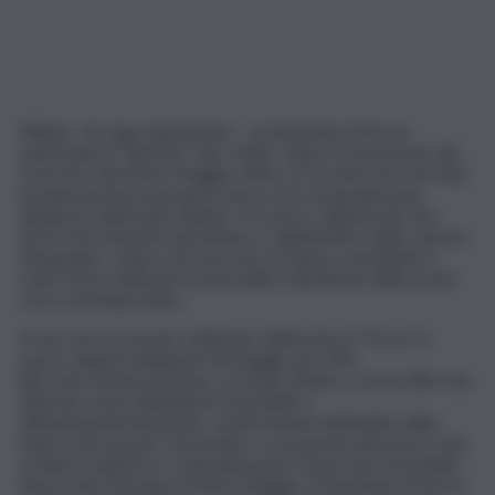
Milano, 16 mag. (askanews) – Le Bambole di Pezza
annunciano il “Summer Tour 2026”: dopo il Concertone del
Concerto del Primo Maggio 2026 e il recente tour nei club,
la band porterà la propria carica rock nei grandi spazi
all’aperto dell’estate italiana. Un nuovo capitolo live che
arriva nel momento più intenso e significativo della carriera
del gruppo, reduce da mesi che ne hanno consolidato il
ruolo tra le realtà più riconoscibili e identitarie della scena
rock contemporanea.
Il tour arriva a poche settimane dall’uscita di “Porno”, il
nuovo singolo pubblicato l’8 maggio per EMI
Records/Universal Music: un brano diretto e senza filtri che
affronta i temi della libertà femminile e
dell’autodeterminazione, confermando l’attitudine della
band a decostruire stereotipi e convenzioni attraverso una
scrittura esplicita e contemporanea. Dopo aver incendiato
Piazza San Giovanni al Primo Maggio, le Bambole di Pezza