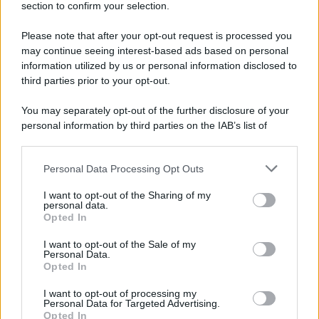
section to confirm your selection.
Iscriviti Ora
Please note that after your opt-out request is processed you
may continue seeing interest-based ads based on personal
information utilized by us or personal information disclosed to
third parties prior to your opt-out.
You may separately opt-out of the further disclosure of your
personal information by third parties on the IAB’s list of
© 2026 | Ediservice s.r.l. 95126 Catania – Via Principe
downstream participants.
Nicola, 22 – P.IVA: 01153210875 – Cciaa Catania n.
Personal Data Processing Opt Outs
This information may also be disclosed by us to third parties
01153210875 – Quotidiano di Sicilia usufruisce dei
on the IAB’s List of Downstream Participants that may further
contributi di cui al D.lgs n. 70/2017
I want to opt-out of the Sharing of my
disclose it to other third parties.
personal data.
Opted In
I want to opt-out of the Sale of my
Personal Data.
Chi Siamo
Opted In
Fondazione Etica e Valori Marilù Tregua
Fondatore Carlo Alberto Tregua
Lavora con noi
I want to opt-out of processing my
Personal Data for Targeted Advertising.
Gerenza
Opted In