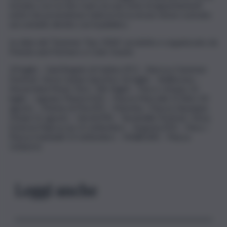
tornano così on the road con una serie di appuntamenti
estivi che promettono tutta la forza di uno show costruito
sul contatto diretto con il pubblico.
Le date del “Summer Tour 2026”, prodotto e organizzato da
Friends and Partners e Color Sound.
10 luglio – Sant’Angelo di Gatteo (FC) – Barrocci Summer
Festival / Area Campo Sportivo 16 luglio – Bellinzona –
Nevermind Music Fest / RSI Night – Parco Urbano 22
luglio – Lignano Pineta (UD) – Piazza Marcello D’Olivo 20
agosto – Marina di Pisa (PI) – Marenia / Piazza Giuseppe
Viviani 21 agosto – Veroli (FR) – Tarantelliri Festival / Area
Esterna Palacoccia 12 settembre – Argenta (FE) – Fiera /
Piazza Garibaldi 13 settembre – Melilli (SR) – Piazza
Umberto
Leggi anche