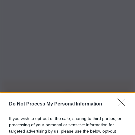
Do Not Process My Personal Information
Iscriviti alla nostra Newsletter
If you wish to opt-out of the sale, sharing to third parties, or
Iscriviti alla nostra newsletter per non perdere le ultime
processing of your personal or sensitive information for
novità
targeted advertising by us, please use the below opt-out