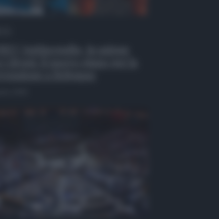
 Tv
EO | Antincendio, in azione
 i droni: il nuovo piano per la
venzione a Belpasso
osto 2026