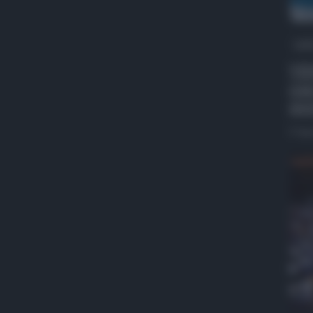
QdS
VID
con
pre
5 Ag