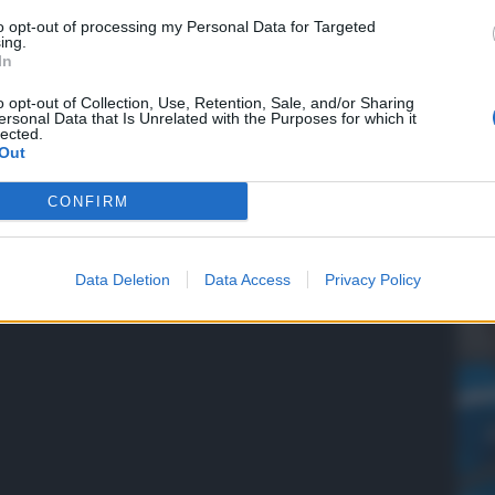
to opt-out of processing my Personal Data for Targeted
ing.
In
o opt-out of Collection, Use, Retention, Sale, and/or Sharing
QdS
ersonal Data that Is Unrelated with the Purposes for which it
lected.
VID
Out
app
Me
CONFIRM
6 Ag
Data Deletion
Data Access
Privacy Policy