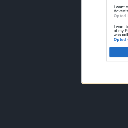
I want 
Advertis
Opted 
I want t
of my P
was col
Opted 