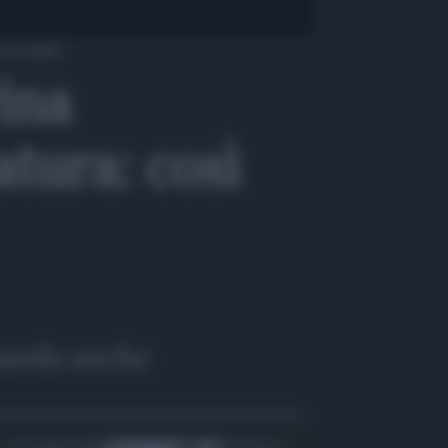
moricidio”
ina
atura: così
arda anche