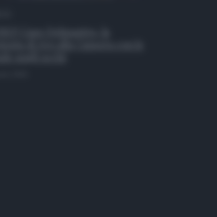
 Tv
EO| Caso Delmastro, la
testa di Avs alla Camera con le
de sugli occhi
osto 2026