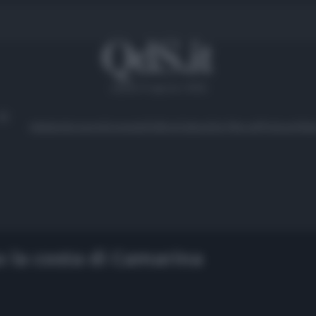
sabato 8 agosto 2026
Ambiente
Lavoro
Economia
Politica
Cultura
Dai Mercati
Podcast
Vid
 la costa di Camarina