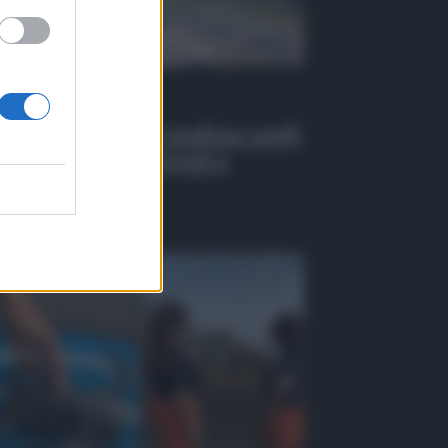
 Tv
EO | Infiltrazioni mafiose negli
alti pubblici, 6 arresti a
ssina
osto 2026