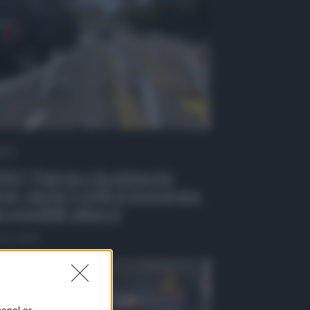
 Tv
EO | Taiwan e la minaccia
ese, anche i civili si preparano
n possibile attacco
osto 2026