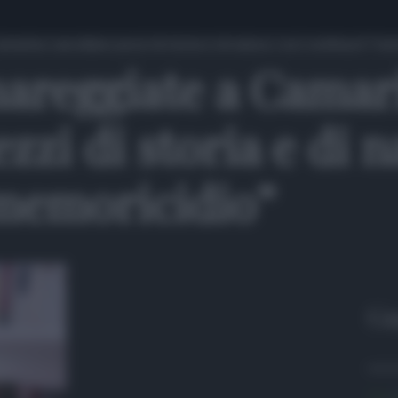
rina cancellano pezzi di storia e di natura: così continua il “me
areggiate a Camar
zzi di storia e di n
“memoricidio”
Gu