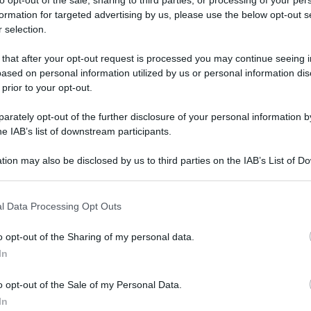
to opt-out of the sale, sharing to third parties, or processing of your per
o”
in corso da anni, con la devastazione dell’
insediamento
formation for targeted advertising by us, please use the below opt-out s
ie
. Un sito rarissimo per la Sicilia Orientale, luogo di studio
 selection.
ernazionali, tra cui Paolo Orsi. Un sito che oggi non esiste
 that after your opt-out request is processed you may continue seeing i
 climatico e della noncuranza dell’uomo, si è consumato
ased on personal information utilized by us or personal information dis
ente, area in cui la
Protezione Civile
aveva già annunciato
 prior to your opt-out.
QdS
llo di una porzione di costa, segnalato – tramite un video
ne di Vittoria,
l’onorevole Francesco Aiello
. Un crollo che
rately opt-out of the further disclosure of your personal information by
VID
sana, tanto amata dai siciliani e dagli appassionati di
he IAB’s list of downstream participants.
prese della serie televisiva – di un affresco naturalistico
con
 di non essere più ammirato da nessuno.
due
tion may also be disclosed by us to third parties on the IAB’s List of 
dro
 that may further disclose it to other third parties.
e, news e video
6 Ag
l Data Processing Opt Outs
it
o opt-out of the Sharing of my personal data.
In
o opt-out of the Sale of my Personal Data.
In