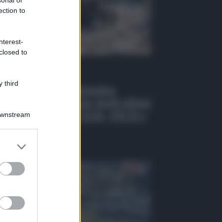
sonal or
ection to
nterest-
closed to
 Tv
 third
EO | Crollo di Pistunina,
tinuano le ricerche degli ultimi
 dispersi: team USAR, NBCR e
Downstream
ni in azione
osto 2026