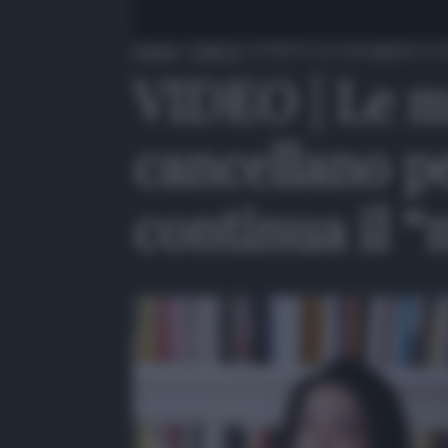
Home
»
QdS Tv
»
VIDEO | Le mareggiate a Cama
VIDEO | Le m
cancellano pe
continua il 