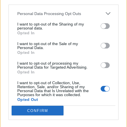
© 2026 | Ediservice s.r.l. 95126 Catania – Via Principe
downstream participants.
Nicola, 22 – P.IVA: 01153210875 – Cciaa Catania n.
Personal Data Processing Opt Outs
This information may also be disclosed by us to third parties
01153210875 – Quotidiano di Sicilia usufruisce dei
on the IAB’s List of Downstream Participants that may further
contributi di cui al D.lgs n. 70/2017
I want to opt-out of the Sharing of my
disclose it to other third parties.
personal data.
Opted In
I want to opt-out of the Sale of my
Personal Data.
Chi Siamo
Opted In
Fondazione Etica e Valori Marilù Tregua
Fondatore Carlo Alberto Tregua
Lavora con noi
I want to opt-out of processing my
Personal Data for Targeted Advertising.
Gerenza
Opted In
I want to opt-out of Collection, Use,
Retention, Sale, and/or Sharing of my
Personal Data that Is Unrelated with the
Purposes for which it was collected.
Opted Out
Scarica l’app
CONFIRM
Privacy Policy
Preferenze Privacy