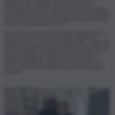
parlare con loro, calmarli e permettere loro di fare,
accompagnati da me, l’ora d’aria ed i colloqui con i familiari.
Ho ricevuto pure un encomio perchè, una volta, insieme alla
polizia, sono riuscito a fermare l’aggressione a un detenuto
da parte di uno psichiatrico grave.
Cosa speri per il futuro? “Fin da piccolo, già quando ero in
Africa, ho scoperto l’amore per gli altri, iniziando con
l’assistenza a mia madre che era molto malata -. Oggi, il mio
desiderio più grande è quello di continuare a dedicarmi agli
altri anche quando sarò uscito fuori. Mi piacerebbe, per
esempio, diventare un assistente Osa nei centri per
persone più fragili. Mio padre che è rimasto in Africa è
molto contento di tutto quello che ho fatto fino a questo
momento”.