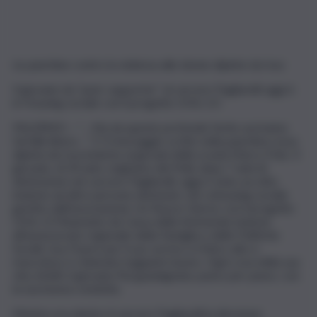
Le panchine contro la violenza alle donne dipinte da Issa
Il giovane da “peer supporter” al carcere Pagliarelli oggi è
in Housing sociale con il progetto Ortis 2.0
PALERMO – “… Ma da queste profonde ferite usciranno
farfalle libere…”. E’ il messaggio scritto nella panchina rossa
dipinta da Issa insieme ai giovani della scuola Marco Polo. Il
giovane, di 34 anni, originario del Mali, dopo 7 anni di
detenzione nel carcere Pagliarelli, oggi è stato accolto,
insieme ad altre persone detenute, nel cohousing sociale
gestito dall’associazione Un Nuovo Giorno con il progetto
Ortis 2.0 finanziato da Cassa delle Ammende insieme
all’assessorato regionale della Famiglia e delle Politiche
Sociali. Issa Traore per il suo sorriso e il fisico alto e
muscoloso è chiamato il gigante buono. Ogni cosa della sua
vita, infatti, il giovane l’ha guadagnata, passo per passo, con
la sua buona condotta.
Mentre era dentro il carcere Pagliarelli la direzione