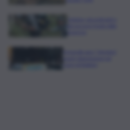
Outdoor, più praticanti e
più soccorsi: il nodo della
sicurezza
Fornacelle apre “Vinoteka”
spazio degustazione nel
cuore di Bolgheri