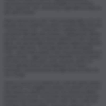
carceraria, proprio per la sua sensibilità, lo ha nominato
“peer supporter” per i detenuti più fragili dell’area dedicata
alla salute mentale.
Adesso hai una nuova vita? “Sono in housing dallo scorso 16
gennaio dove completerò la parte conclusiva della mia pena
– ha raccontato Issa -. La mia vita è cambiata moltissimo
perchè ho fatto laboratori di teatro e falegnameria, attività
sportive e partecipato ad alcune iniziative sociali. In questi
giorni, con i giovani della scuola, abbiamo dipinto le panchine
dedicate alle donne. Grazie agli operatori del progetto
Ortis – che mi hanno aiutato a fare i documenti (residenza e
codice fiscale) – oggi ho la carta d’identità. Ho pure iniziato
il tirocinio socio-lavorativo come cameriere dentro ‘Al
Fresco giardino bistrot’. Sarà bellissimo se, in futuro,
riusciranno a farmi incontrare mia figlia Tenè di 13 anni che
vive a Parigi”.
Dentro il carcere ti sei distinto per come hai saputo aiutare
chi soffriva? “Ho sbagliato in passato ma, grazie a chi mi ha
dato fiducia, ho aiutato le persone che avevano problemi
psichiatrici in carcere. Ho provato tenerezza nei confronti
di questi miei fratelli che stavano molto male e soffrivano.
Mi hanno dato la possibilità, come peer supporter, di