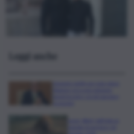
Leggi anche
Aumento tariffe per isole minori,
Regione cerca una soluzione:
lunedì incontro con gli operatori
economici
Leone, Wwf: dall’India un
segnale di speranza, nel
Gurajat +32%