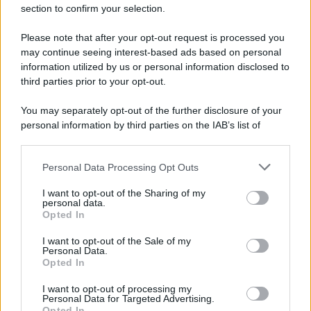
section to confirm your selection.
Iscriviti Ora
Please note that after your opt-out request is processed you
may continue seeing interest-based ads based on personal
information utilized by us or personal information disclosed to
third parties prior to your opt-out.
You may separately opt-out of the further disclosure of your
personal information by third parties on the IAB’s list of
© 2026 | Ediservice s.r.l. 95126 Catania – Via Principe
downstream participants.
Nicola, 22 – P.IVA: 01153210875 – Cciaa Catania n.
Personal Data Processing Opt Outs
This information may also be disclosed by us to third parties
01153210875 – Quotidiano di Sicilia usufruisce dei
on the IAB’s List of Downstream Participants that may further
contributi di cui al D.lgs n. 70/2017
I want to opt-out of the Sharing of my
disclose it to other third parties.
personal data.
Opted In
I want to opt-out of the Sale of my
Personal Data.
Chi Siamo
Opted In
Fondazione Etica e Valori Marilù Tregua
Fondatore Carlo Alberto Tregua
Lavora con noi
I want to opt-out of processing my
Personal Data for Targeted Advertising.
Gerenza
Opted In