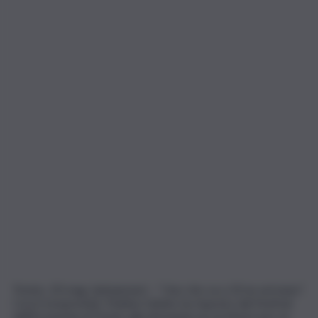
Trento, 20 mag. (askanews) – “Uno che va a 10 ne arrivano”.
Così il vicepremier Matteo Salvini, ha risposto dal Festival
dell’Economia di Trento alla domanda sui sui timori per un