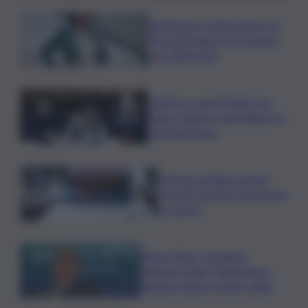
Risoluzione ‘campo largo’ su
Giorgetti agita Pd, tensione
con i Riformisti
Vertice a casa Meloni con
Tajani, Salvini e Lupi: bilancio e
priorità ripresa
Operaio siciliano muore
travolto da lastre di marmo
a Carrara
Banco Bpm, Castagna:
Agricole Italia? Valuteremo,
ritengo fusione molto solida