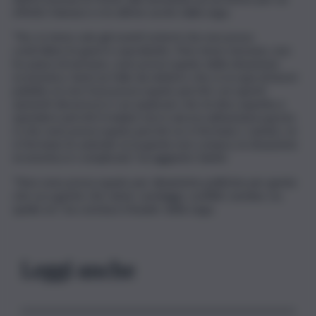
effetto Vannacci e le ultime uscite dalla Lega.
“No, io temo solo gli eventi esterni che non posso
controllare le guerre soprattutto. Non temo nessuno, non
ho paura di nessuno, sono preoccupato della situazione
economica. Sarei un folle da ministro che si occupa di lavori
pubblici se non fossi preoccupato perché con questi
aumenti dei prezzi e con qualcuno che mi dice aspetta a
spendere perché il malato non è ancora abbastanza grave,
sì che sono preoccupato perché se si fermano i camion, se
si fermano le aziende se la gente non compra, la situazione
economica è complicata”, ha aggiunto Salvini
“Non sono preoccupato per dinamiche politiche per gente
che va a gente che viene, sondaggi, conflitti, nomine, no,
quello no”, ha concluso il leader della Lega.
Leggi anche