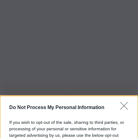
Do Not Process My Personal Information
Iscriviti alla nostra Newsletter
If you wish to opt-out of the sale, sharing to third parties, or
Iscriviti alla nostra newsletter per non perdere le ultime
processing of your personal or sensitive information for
novità
targeted advertising by us, please use the below opt-out