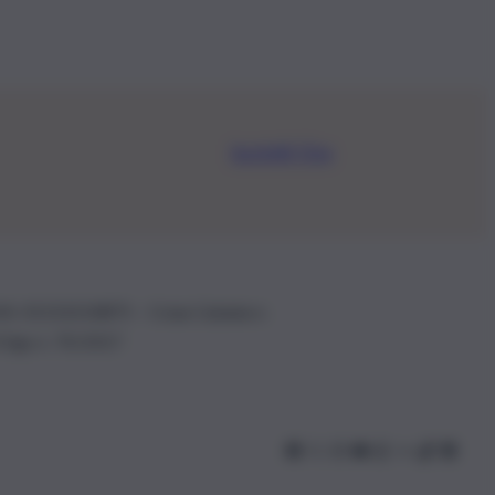
Iscriviti Ora
.IVA: 01153210875 – Cciaa Catania n.
 D.lgs n. 70/2017