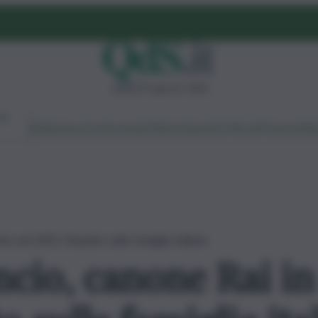
sabato 8 agosto 2026
Ambiente
Lavoro
Economia
Politica
Cultura
Dai Mercati
Podcast
Vid
o nel 2025: l’impatto sulle famiglie italiane
ancio, canone Rai i