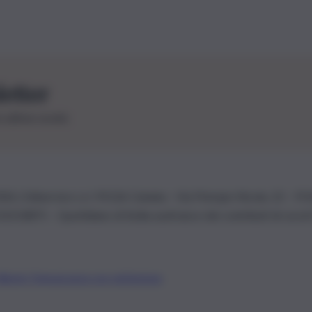
letter
le ultime novità
26 | Ediservice s.r.l. 95126 Catania – Via Principe Nicola, 22 – P
3210875 – Quotidiano di Sicilia usufruisce dei contributi di cui al
Alberto Tregua
Lavora con noi
Gerenza