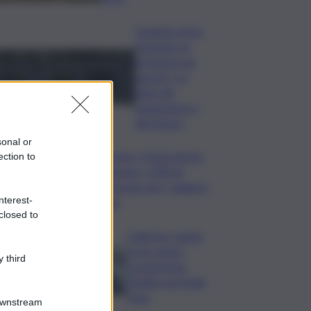
Quando arriva
l’assegno di
inclusione ad
agosto? Le
date del
pagamento e
dei rinnovi
sonal or
Turismo, Osservatorio
ection to
Telepass: +20% di
interesse per i viaggi in
nterest-
auto
closed to
Palermo, rapina
in un centro
 third
scommesse:
bottino da 5mila
euro
Downstream