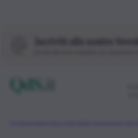
Iscriviti alla nostra News
Iscriviti alla nostra newsletter per non perdere 
© 20
0115
Chi Siamo
Fondazione Etica e Valori Marilù Tregua
Fondatore Carlo 