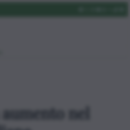
eo
n aumento nel