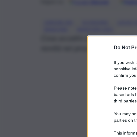
Google
Discover
Fonti 
Seguici su
, 
, 
CANONE RAI
ECONOMIA
LEGGE D
, 
MANOVRA
MANOVRA 2025
Cosa accadrà dal nuovo anno n
novità nei prossimi giorni
Do Not Pr
If you wish 
sensitive in
confirm your
Please note
based ads b
third parties
You may sepa
parties on t
This informa