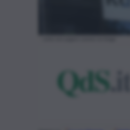
come-non-pagare-canone-rai-Imago