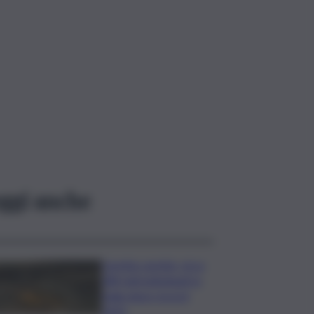
ggi anche
Caretta caretta, circa
280 nidi individuati in
Italia dopo record
2025